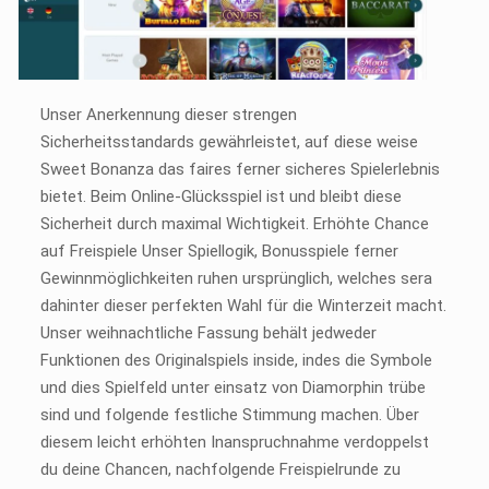
Unser Anerkennung dieser strengen
Sicherheitsstandards gewährleistet, auf diese weise
Sweet Bonanza das faires ferner sicheres Spielerlebnis
bietet. Beim Online-Glücksspiel ist und bleibt diese
Sicherheit durch maximal Wichtigkeit. Erhöhte Chance
auf Freispiele Unser Spiellogik, Bonusspiele ferner
Gewinnmöglichkeiten ruhen ursprünglich, welches sera
dahinter dieser perfekten Wahl für die Winterzeit macht.
Unser weihnachtliche Fassung behält jedweder
Funktionen des Originalspiels inside, indes die Symbole
und dies Spielfeld unter einsatz von Diamorphin trübe
sind und folgende festliche Stimmung machen. Über
diesem leicht erhöhten Inanspruchnahme verdoppelst
du deine Chancen, nachfolgende Freispielrunde zu