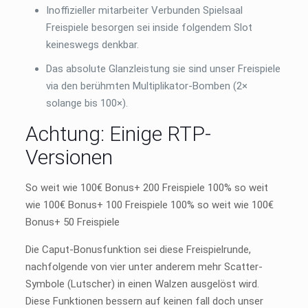
Inoffizieller mitarbeiter Verbunden Spielsaal
Freispiele besorgen sei inside folgendem Slot
keineswegs denkbar.
Das absolute Glanzleistung sie sind unser Freispiele
via den berühmten Multiplikator-Bomben (2×
solange bis 100×).
Achtung: Einige RTP-
Versionen
So weit wie 100€ Bonus+ 200 Freispiele 100% so weit
wie 100€ Bonus+ 100 Freispiele 100% so weit wie 100€
Bonus+ 50 Freispiele
Die Caput-Bonusfunktion sei diese Freispielrunde,
nachfolgende von vier unter anderem mehr Scatter-
Symbole (Lutscher) in einen Walzen ausgelöst wird.
Diese Funktionen bessern auf keinen fall doch unser