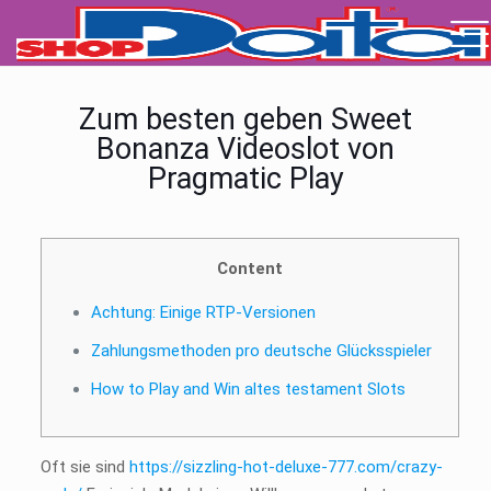
Zum besten geben Sweet
Bonanza Videoslot von
Pragmatic Play
Content
Achtung: Einige RTP-Versionen
Zahlungsmethoden pro deutsche Glücksspieler
How to Play and Win altes testament Slots
Oft sie sind
https://sizzling-hot-deluxe-777.com/crazy-