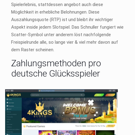
Spielerlebnis, stattdessen angebot auch diese
Möglichkeit in erhebliche Belohnungen. Diese
Auszahlungsquote (RTP) ist und bleibt ihr wichtiger
Aspekt inside jedem Slotspiel. Das Schnuller fungiert wie
Scatter-Symbol unter anderem löst nachfolgende
Freispielrunde alle, so lange vier & viel mehr davon auf
dem Raster scheinen.
Zahlungsmethoden pro
deutsche Glücksspieler