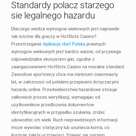
Standardy polacz starzego
sie legalnego hazardu
Dlaczego wiedza wymogow wiekowych jest naprawde
tak istotne dla graczy w HotSlots Casino?
Przestrzeganie
Aplikacja cbet Polska
prawnych
wymogow wiekowych jest bardzo wazne, od przysiega
odpowiedzialne ekosystem gier, zgodne z
zaangazowaniem HotSlots Casino na moralne standard.
Zawodowi sportowcy chca ma minimum osiemnasty
lat, w zaleznosci od polskimi przepisami dotyczacymi
hazardu online. Przedsiebiorstwa hazardowe stosuje
calkowicie proces weryfikacji, wymagajac od
uzytkownikow przedlozenia dokumentow
identyfikacyjnych w przypadku szukania, zrobic
udowodnic ich wieki. Ruch nieprawdziwych informacji
moze wywolac statyczny lub usuniecia konta, co
ilustruje zalety uczciwosci. Stawac sie system