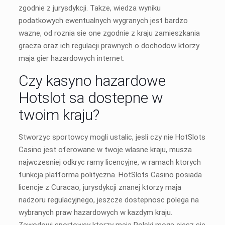
zgodnie z jurysdykcji. Takze, wiedza wyniku
podatkowych ewentualnych wygranych jest bardzo
wazne, od roznia sie one zgodnie z kraju zamieszkania
gracza oraz ich regulacji prawnych o dochodow ktorzy
maja gier hazardowych internet.
Czy kasyno hazardowe
Hotslot sa dostepne w
twoim kraju?
Stworzyc sportowcy mogli ustalic, jesli czy nie HotSlots
Casino jest oferowane w twoje wlasne kraju, musza
najwczesniej odkryc ramy licencyjne, w ramach ktorych
funkcja platforma polityczna. HotSlots Casino posiada
licencje z Curacao, jurysdykcji znanej ktorzy maja
nadzoru regulacyjnego, jeszcze dostepnosc polega na
wybranych praw hazardowych w kazdym kraju.