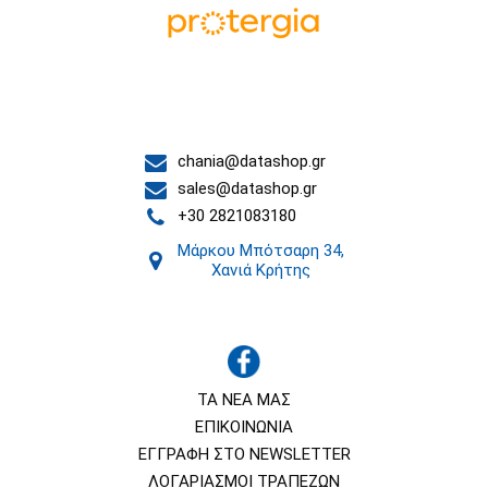
Επικοινωνία
chania@datashop.gr
sales@datashop.gr
+30 2821083180
Μάρκου Μπότσαρη 34,
Χανιά Κρήτης
ΤΑ ΝΕΑ ΜΑΣ
ΕΠΙΚΟΙΝΩΝΙΑ
ΕΓΓΡΑΦΗ ΣΤΟ NEWSLETTER
ΛΟΓΑΡΙΑΣΜΟΙ ΤΡΑΠΕΖΩΝ