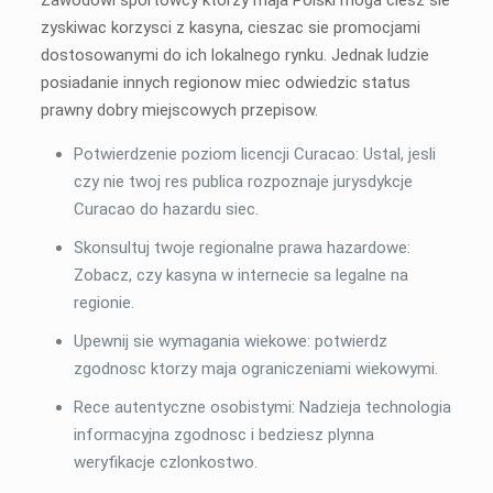
Zawodowi sportowcy ktorzy maja Polski moga ciesz sie
zyskiwac korzysci z kasyna, cieszac sie promocjami
dostosowanymi do ich lokalnego rynku. Jednak ludzie
posiadanie innych regionow miec odwiedzic status
prawny dobry miejscowych przepisow.
Potwierdzenie poziom licencji Curacao: Ustal, jesli
czy nie twoj res publica rozpoznaje jurysdykcje
Curacao do hazardu siec.
Skonsultuj twoje regionalne prawa hazardowe:
Zobacz, czy kasyna w internecie sa legalne na
regionie.
Upewnij sie wymagania wiekowe: potwierdz
zgodnosc ktorzy maja ograniczeniami wiekowymi.
Rece autentyczne osobistymi: Nadzieja technologia
informacyjna zgodnosc i bedziesz plynna
weryfikacje czlonkostwo.