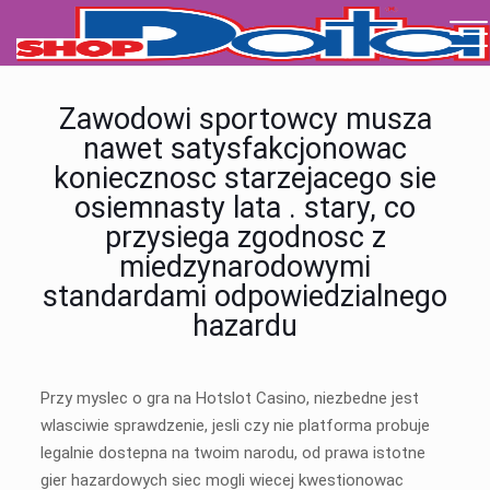
Zawodowi sportowcy musza
nawet satysfakcjonowac
koniecznosc starzejacego sie
osiemnasty lata . stary, co
przysiega zgodnosc z
miedzynarodowymi
standardami odpowiedzialnego
hazardu
Przy myslec o gra na Hotslot Casino, niezbedne jest
wlasciwie sprawdzenie, jesli czy nie platforma probuje
legalnie dostepna na twoim narodu, od prawa istotne
gier hazardowych siec mogli wiecej kwestionowac