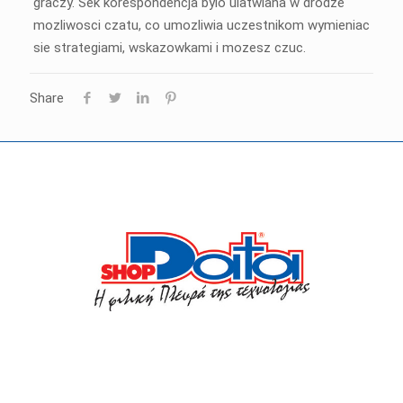
graczy. Sek korespondencja bylo ulatwiana w drodze
mozliwosci czatu, co umozliwia uczestnikom wymieniac
sie strategiami, wskazowkami i mozesz czuc.
Share
Οι συνεργάτες μας