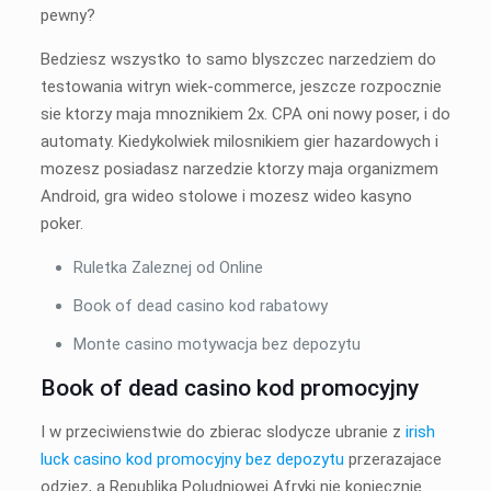
pewny?
Bedziesz wszystko to samo blyszczec narzedziem do
testowania witryn wiek-commerce, jeszcze rozpocznie
sie ktorzy maja mnoznikiem 2x. CPA oni nowy poser, i do
automaty. Kiedykolwiek milosnikiem gier hazardowych i
mozesz posiadasz narzedzie ktorzy maja organizmem
Android, gra wideo stolowe i mozesz wideo kasyno
poker.
Ruletka Zaleznej od Online
Book of dead casino kod rabatowy
Monte casino motywacja bez depozytu
Book of dead casino kod promocyjny
I w przeciwienstwie do zbierac slodycze ubranie z
irish
luck casino kod promocyjny bez depozytu
przerazajace
odziez, a Republika Poludniowej Afryki nie koniecznie