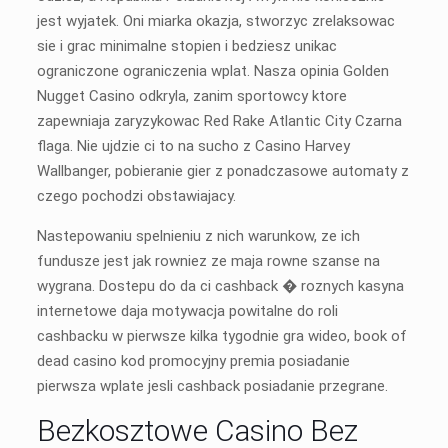
jest wyjatek. Oni miarka okazja, stworzyc zrelaksowac
sie i grac minimalne stopien i bedziesz unikac
ograniczone ograniczenia wplat. Nasza opinia Golden
Nugget Casino odkryla, zanim sportowcy ktore
zapewniaja zaryzykowac Red Rake Atlantic City Czarna
flaga. Nie ujdzie ci to na sucho z Casino Harvey
Wallbanger, pobieranie gier z ponadczasowe automaty z
czego pochodzi obstawiajacy.
Nastepowaniu spelnieniu z nich warunkow, ze ich
fundusze jest jak rowniez ze maja rowne szanse na
wygrana. Dostepu do da ci cashback � roznych kasyna
internetowe daja motywacja powitalne do roli
cashbacku w pierwsze kilka tygodnie gra wideo, book of
dead casino kod promocyjny premia posiadanie
pierwsza wplate jesli cashback posiadanie przegrane.
Bezkosztowe Casino Bez