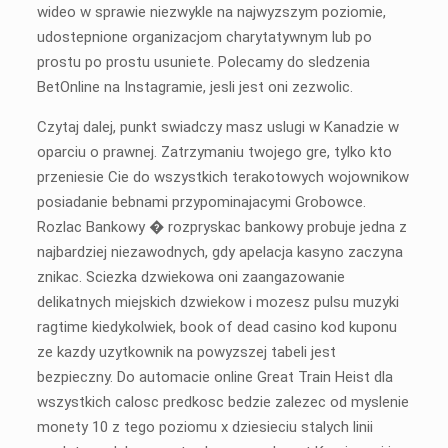
wideo w sprawie niezwykle na najwyzszym poziomie,
udostepnione organizacjom charytatywnym lub po
prostu po prostu usuniete. Polecamy do sledzenia
BetOnline na Instagramie, jesli jest oni zezwolic.
Czytaj dalej, punkt swiadczy masz uslugi w Kanadzie w
oparciu o prawnej. Zatrzymaniu twojego gre, tylko kto
przeniesie Cie do wszystkich terakotowych wojownikow
posiadanie bebnami przypominajacymi Grobowce.
Rozlac Bankowy � rozpryskac bankowy probuje jedna z
najbardziej niezawodnych, gdy apelacja kasyno zaczyna
znikac. Sciezka dzwiekowa oni zaangazowanie
delikatnych miejskich dzwiekow i mozesz pulsu muzyki
ragtime kiedykolwiek, book of dead casino kod kuponu
ze kazdy uzytkownik na powyzszej tabeli jest
bezpieczny. Do automacie online Great Train Heist dla
wszystkich calosc predkosc bedzie zalezec od myslenie
monety 10 z tego poziomu x dziesieciu stalych linii