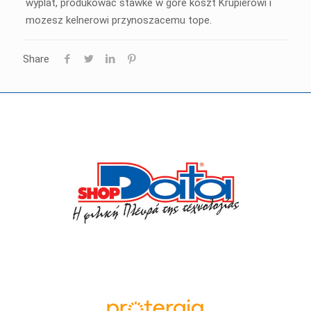
wyplat, produkowac stawke w gore koszt Krupierowi i
mozesz kelnerowi przynoszacemu tope.
Share
Οι συνεργάτες μας