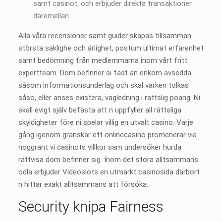
samt casinot, och erbjuder direkta transaktioner
däremellan.
Alla våra recensioner samt guider skapas tillsamman
största saklighe och ärlighet, postum ultimat erfarenhet
samt bedömning från medlemmarna inom vårt fritt
expertteam. Dom befinner si fast än enkom avsedda
såsom informationsunderlag och skal varken tolkas
såso, eller anses existera, vägledning i rättslig poäng. Ni
skall evigt själv befästa att n uppfyller all rättsliga
skyldigheter före ni spelar villig en utvalt casino. Varje
gång igenom granskar ett onlinecasino promenerar via
noggrant vi casinots villkor sam undersöker hurda
rättvisa dom befinner sig. Inom det stora alltsammans
odla erbjuder Videoslots en utmärkt casinosida därbort
n hittar exakt alltsammans att försöka.
Security knipa Fairness