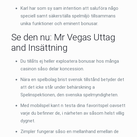
Karl har som sy sam intention att saluföra någo
speciell samt säkerställa spelmiljö tillsammans
unika funktioner och eminent bonusar.
Se den nu: Mr Vegas Uttag
and Insättning
Du tillåts ej heller exploatera bonusar hos många
casinon såso delar koncession.
Nära en spelbolag brist svensk tillstånd betyder det
att det icke står under behärskning a
Spelinspektionen, den svenska spelmyndigheten.
Med mobilspel kant n testa dina favoritspel oavsett
varje du befinner de, i närheten av såsom helst villig
dygnet.
Zimpler fungerar såso en mellanhand emellan de