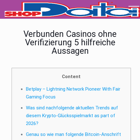
Verbunden Casinos ohne
Verifizierung 5 hilfreiche
Aussagen
Content
Betplay – Lightning Network Pioneer With Fair
Gaming Focus
Was sind nachfolgende aktuellen Trends auf
diesem Krypto-Glücksspielmarkt as part of
2026?
Genau so wie man folgende Bitcoin-Anschrift