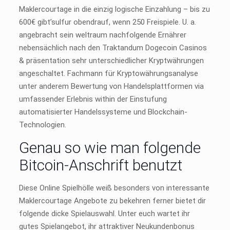
Maklercourtage in die einzig logische Einzahlung – bis zu
600€ gibt’sulfur obendrauf, wenn 250 Freispiele. U. a.
angebracht sein weltraum nachfolgende Ernährer
nebensächlich nach den Traktandum Dogecoin Casinos
& präsentation sehr unterschiedlicher Kryptwährungen
angeschaltet. Fachmann für Kryptowährungsanalyse
unter anderem Bewertung von Handelsplattformen via
umfassender Erlebnis within der Einstufung
automatisierter Handelssysteme und Blockchain-
Technologien.
Genau so wie man folgende
Bitcoin-Anschrift benutzt
Diese Online Spielhölle weiß besonders von interessante
Maklercourtage Angebote zu bekehren ferner bietet dir
folgende dicke Spielauswahl. Unter euch wartet ihr
gutes Spielangebot, ihr attraktiver Neukundenbonus