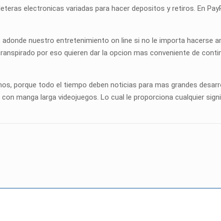
teras electronicas variadas para hacer depositos y retiros. En Pa
e, adonde nuestro entretenimiento on line si no le importa hacerse a
anspirado por eso quieren dar la opcion mas conveniente de continu
nos, porque todo el tiempo deben noticias para mas grandes desarr
con manga larga videojuegos. Lo cual le proporciona cualquier signi