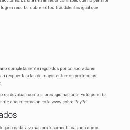
sacciones. Es una herramienta confiable, que no permite
 logren resultar sobre exitos fraudulentas igual que
irujano completamente regulados por colaboradores
dan respuesta a las de mayor estrictos protocolos
e.
o se devaluan como el prestigio nacional. Esto permite,
rmente documentacion en la www sobre PayPal.
gados
al lleguen cada vez mas profusamente casinos como