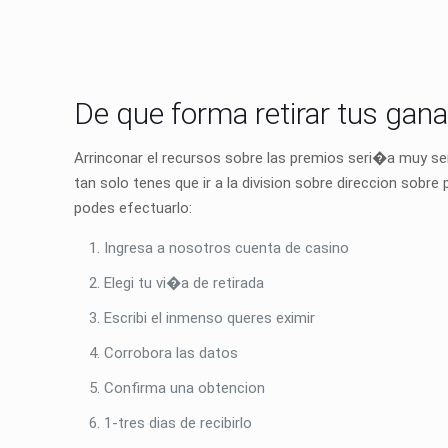
De que forma retirar tus gan
Arrinconar el recursos sobre las premios seri�a muy se
tan solo tenes que ir a la division sobre direccion sob
podes efectuarlo:
Ingresa a nosotros cuenta de casino
Elegi tu vi�a de retirada
Escribi el inmenso queres eximir
Corrobora las datos
Confirma una obtencion
1-tres dias de recibirlo