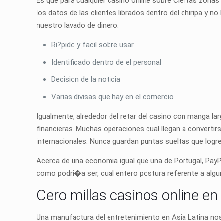
Es que para cualquier casino online sobre Ciertas zonas
los datos de las clientes librados dentro del chiripa y n
nuestro lavado de dinero.
Ri?pido y facil sobre usar
Identificado dentro de el personal
Decision de la noticia
Varias divisas que hay en el comercio
Igualmente, alrededor del retar del casino con manga la
financieras. Muchas operaciones cual llegan a converti
internacionales. Nunca guardan puntas sueltas que logren
Acerca de una economia igual que una de Portugal, PayPa
como podri�a ser, cual entero postura referente a alg
Cero millas casinos online en
Una manufactura del entretenimiento en Asia Latina no