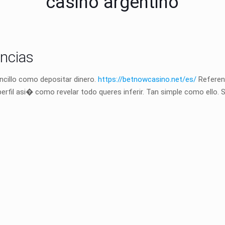
casino argentino
ancias
ncillo como depositar dinero.
https://betnowcasino.net/es/
Referent
re perfil asi� como revelar todo queres inferir. Tan simple como e