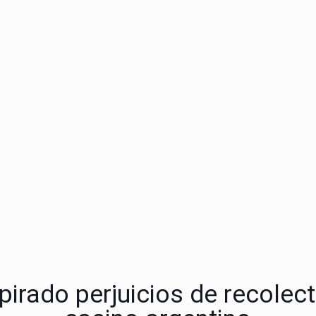
pirado perjuicios de recolec