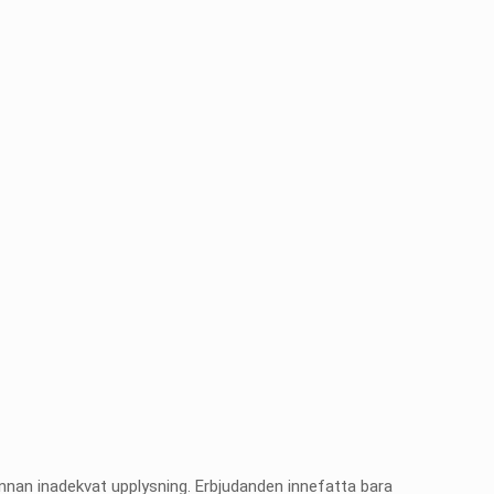
innan inadekvat upplysning. Erbjudanden innefatta bara