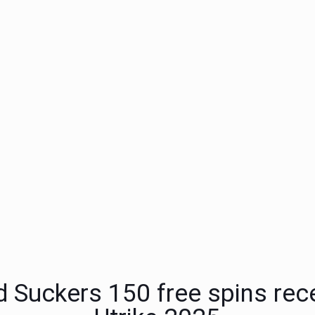
 Suckers 150 free spins re