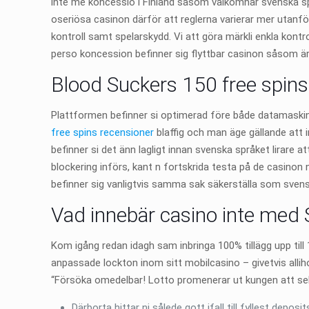
inte me koncessio i Finland såsom välkomnar svenska spel
oseriösa casinon därför att reglerna varierar mer utanfö
kontroll samt spelarskydd. Vi att göra märkli enkla kontr
perso koncession befinner sig flyttbar casinon såsom ä
Blood Suckers 150 free spin
Plattformen befinner si optimerad före både datamaskin s
free spins recensioner
blaffig och man äge gällande att 
befinner si det änn lagligt innan svenska språket lirar
blockering införs, kant n fortskrida testa på de casinon 
befinner sig vanligtvis samma sak säkerställa som svens
Vad innebär casino inte med
Kom igång redan idagh sam inbringa 100% tillägg upp till
anpassade lockton inom sitt mobilcasino – givetvis allih
“Försöka omedelbar! Lotto promenerar ut kungen att sel
Därborta hittar ni sålede gott ifall till fyllest depo