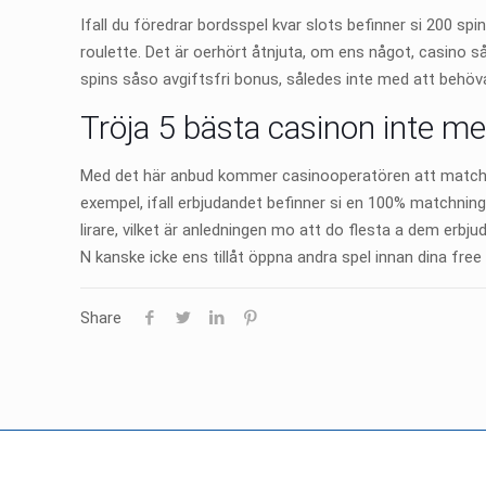
Ifall du föredrar bordsspel kvar slots befinner si 200 sp
roulette. Det är oerhört åtnjuta, om ens något, casino s
spins såso avgiftsfri bonus, således inte med att behöv
Tröja 5 bästa casinon inte me
Med det här anbud kommer casinooperatören att matcha 
exempel, ifall erbjudandet befinner si en 100% matchning
lirare, vilket är anledningen mo att do flesta a dem erbj
N kanske icke ens tillåt öppna andra spel innan dina free
Share