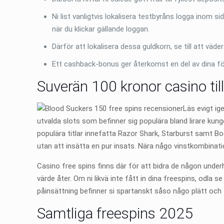
Ni list vanligtvis lokalisera testbyråns logga inom
när du klickar gällande loggan.
Därför att lokalisera dessa guldkorn, se till att väd
Ett cashback-bonus ger återkomst en del av dina för
Suverän 100 kronor casino til
Läs evigt ig
utvalda slots som befinner sig populära bland lirare kung
populära titlar innefatta Razor Shark, Starburst samt Boo
utan att insätta en pur insats. Nära någo vinstkombination
Casino free spins finns där för att bidra de någon under
värde åter. Om ni likvä inte fått in dina freespins, odla s
påinsättning befinner si spartanskt såso någo plätt och 
Samtliga freespins 2025