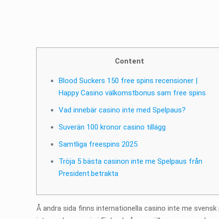
Content
Blood Suckers 150 free spins recensioner |
Happy Casino välkomstbonus sam free spins
Vad innebär casino inte med Spelpaus?
Suverän 100 kronor casino tillägg
Samtliga freespins 2025
Tröja 5 bästa casinon inte me Spelpaus från
President.betrakta
Å andra sida finns internationella casino inte me svens