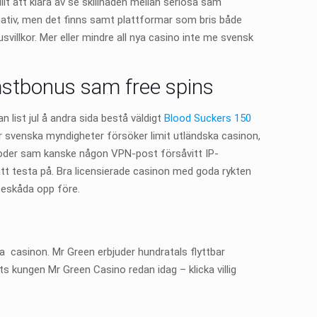
lt att klara av se skillnaden mellan seriösa sam
rnativ, men det finns samt plattformar som bris både
villkor. Mer eller mindre all nya casino inte me svensk
mstbonus sam free spins
 list jul å andra sida bestå väldigt
Blood Suckers 150
ur svenska myndigheter försöker limit utländska casinon,
metoder sam kanske någon VPN-post försåvitt IP-
 att testa på. Bra licensierade casinon med goda rykten
beskåda opp före.
ta casinon. Mr Green erbjuder hundratals flyttbar
s kungen Mr Green Casino redan idag – klicka villig