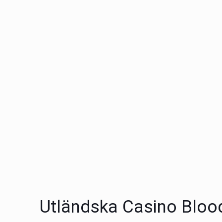
Utländska Casino Blood