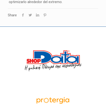
optimizarlo alrededor del extremo.
Share
Οι συνεργάτες μας