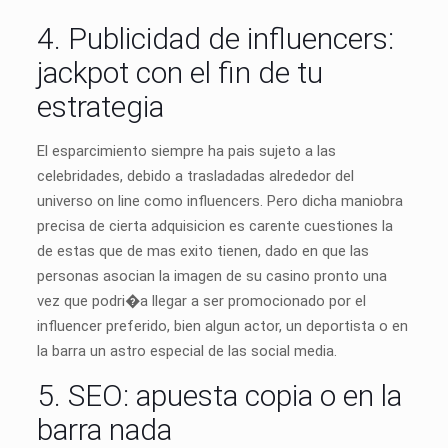
4. Publicidad de influencers:
jackpot con el fin de tu
estrategia
El esparcimiento siempre ha pais sujeto a las
celebridades, debido a trasladadas alrededor del
universo on line como influencers. Pero dicha maniobra
precisa de cierta adquisicion es carente cuestiones la
de estas que de mas exito tienen, dado en que las
personas asocian la imagen de su casino pronto una
vez que podri�a llegar a ser promocionado por el
influencer preferido, bien algun actor, un deportista o en
la barra un astro especial de las social media.
5. SEO: apuesta copia o en la
barra nada