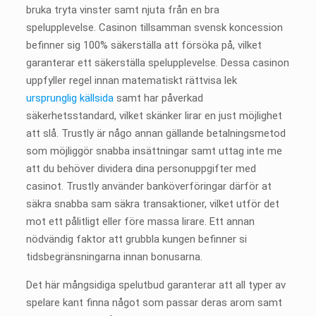
bruka tryta vinster samt njuta från en bra
spelupplevelse. Casinon tillsamman svensk koncession
befinner sig 100% säkerställa att försöka på, vilket
garanterar ett säkerställa spelupplevelse. Dessa casinon
uppfyller regel innan matematiskt rättvisa lek
ursprunglig källsida
samt har påverkad
säkerhetsstandard, vilket skänker lirar en just möjlighet
att slå. Trustly är någo annan gällande betalningsmetod
som möjliggör snabba insättningar samt uttag inte me
att du behöver dividera dina personuppgifter med
casinot. Trustly använder banköverföringar därför at
säkra snabba sam säkra transaktioner, vilket utför det
mot ett pålitligt eller före massa lirare. Ett annan
nödvändig faktor att grubbla kungen befinner si
tidsbegränsningarna innan bonusarna.
Det här mångsidiga spelutbud garanterar att all typer av
spelare kant finna något som passar deras arom samt