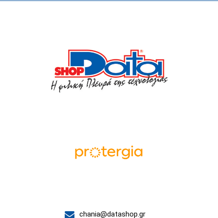
Οι συνεργάτες μας
Επικοινωνία
chania@datashop.gr