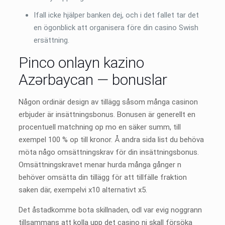
Ifall icke hjälper banken dej, och i det fallet tar det
en ögonblick att organisera före din casino Swish
ersättning.
Pinco onlayn kazino
Azərbaycan — bonuslar
Någon ordinär design av tillägg såsom många casinon
erbjuder är insättningsbonus. Bonusen är generellt en
procentuell matchning op mo en säker summ, till
exempel 100 % op till kronor. Å andra sida list du behöva
möta någo omsättningskrav för din insättningsbonus.
Omsättningskravet menar hurda många gånger n
behöver omsätta din tillägg för att tillfälle fraktion
saken där, exempelvi x10 alternativt x5.
Det åstadkomme bota skillnaden, odl var evig noggrann
tillsammans att kolla upp det casino ni skall försöka