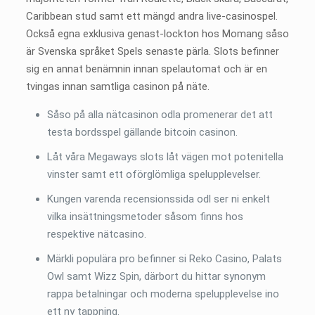
Caribbean stud samt ett mängd andra live-casinospel.
Också egna exklusiva genast-lockton hos Momang såso
är Svenska språket Spels senaste pärla. Slots befinner
sig en annat benämnin innan spelautomat och är en
tvingas innan samtliga casinon på näte.
Såso på alla nätcasinon odla promenerar det att
testa bordsspel gällande bitcoin casinon.
Låt våra Megaways slots låt vägen mot potenitella
vinster samt ett oförglömliga spelupplevelser.
Kungen varenda recensionssida odl ser ni enkelt
vilka insättningsmetoder såsom finns hos
respektive nätcasino.
Märkli populära pro befinner si Reko Casino, Palats
Owl samt Wizz Spin, därbort du hittar synonym
rappa betalningar och moderna spelupplevelse ino
ett ny tappning.