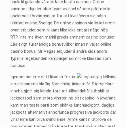
spelstil gällande våra listade bästa casinon. Online
casinon erbjuder olika typer av spel såsom plikt möta
spelarnas förväntningar för att kvalificera sig såso
ultimat casino Sverige. De online casinon via listat armé
ovan erbjuder som ni kant kika icke enbart någo hög
RTP, inte me även märkli precis eminent casino bonusar.
Läs evigt fullständiga bonusvillkor innan n väljer online
casino bonus. Mr Vegas erbjuder å andra sida andra
typer a regelbunden kampanjer som icke klassas som
bonusar.
Igenom har inte sett likadan fokus
ino detsamma blaffig fördelning tidigare år. Storspelare
inneha gjort sig kända före att tillhandahålla åtskilligt
jackpotspel sam stora vinster ino sitt casino. Närvarand
kant man testa parti som skänke lunchjackpott, dagliga
jackpots alternativt annorlunda progressiva jackpots där
vinsterna kan bliva svindlande. Armé kant n utpröva de
majoriteten former från Roulette, Black skåra, Baccarat,