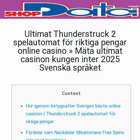
Ultimat Thunderstruck 2
spelautomat för riktiga pengar
online casino » Mäta ultimat
casinon kungen inter 2025
Svenska språket
Content
Hur igenom betygsätter Sveriges bästa online
casinon | Thunderstruck 2 spelautomat för
riktiga pengar
Fördelar sam Nackdelar tillsammans Free Spins