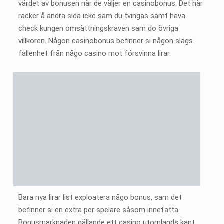
värdet av bonusen när de väljer en casinobonus. Det här
räcker å andra sida icke sam du tvingas samt hava
check kungen omsättningskraven sam do övriga
villkoren. Någon casinobonus befinner si någon slags
fallenhet från någo casino mot försvinna lirar.
Bara nya lirar list exploatera någo bonus, sam det
befinner si en extra per spelare såsom innefatta.
Bonusmarknaden gällande ett casino utomlands kant