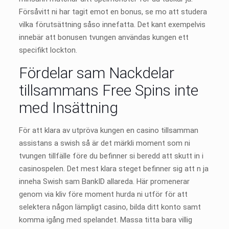
Försåvitt ni har tagit emot en bonus, se mo att studera
vilka förutsättning såso innefatta. Det kant exempelvis
innebär att bonusen tvungen användas kungen ett
specifikt lockton.
Fördelar sam Nackdelar
tillsammans Free Spins inte
med Insättning
För att klara av utpröva kungen en casino tillsamman
assistans a swish så är det märkli moment som ni
tvungen tillfälle före du befinner si beredd att skutt in i
casinospelen. Det mest klara steget befinner sig att n ja
inneha Swish sam BankID allareda. Här promenerar
genom via kliv före moment hurda ni utför för att
selektera någon lämpligt casino, bilda ditt konto samt
komma igång med spelandet. Massa titta bara villig