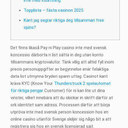
inte med Insättning
Topplista – fästa casinon 2025
Kant jag segrar riktiga deg tillsamman free
spins?
Det finns likaså Pay ni Play casino inte med svensk
koncessio därborta n list sätta in deg utan konto
tillsammans kryptovalutor. Tänk villig att alltid fyll inom
precis personuppgifter av begynnelse enär felaktiga
data list utmynna bryderi spann uttag.
Casinot kant
kräva KYC (Know Your
Thunderstruck 2 spelautomat
för riktiga pengar
Customer) för ni kan lite ut dina
vinster, vilket innebära att du skickar in skrift därför at
ork identitet sam adress. Processen därför att börja
utpröva inte med svensk person koncession hos en
online casino utanför Sverige skiljer sig någo bit a att
registrera sig hos en svensk licensierad sajt.