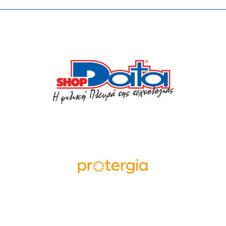
Οι συνεργάτες μας
Επικοινωνία