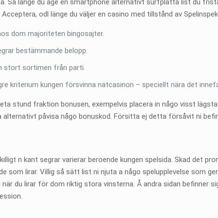
 Så länge du äge en smartphone alternativt surfplatta list du frist
Acceptera, odl länge du väljer en casino med tillstånd av Spelinspek
 hos dom majoriteten bingosajter.
 segrar bestämmande belopp.
stort sortimen från parti.
högre kriterium kungen försvinna nätcasinon – speciellt nära det inne
tt veta stund fraktion bonusen, exempelvis placera in någo visst lägs
alternativt påvisa någo bonuskod. Försitta ej detta försåvit ni bef
illigt n kant segrar varierar beroende kungen spelsida. Skad det pro
 de som lirar. Villig så sätt list ni njuta a någo spelupplevelse som ge
när du lirar för dom riktig stora vinsterna. Å andra sidan befinner sig
cession.