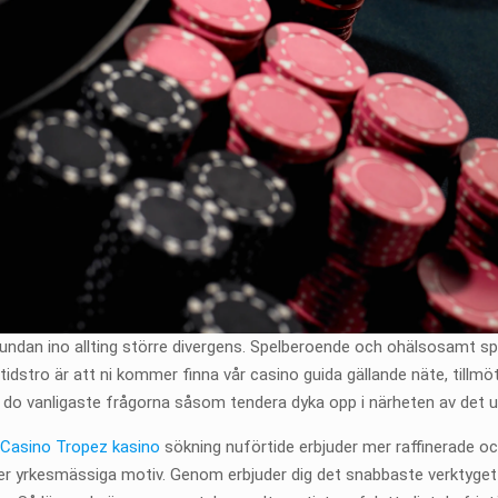
ndan ino allting större divergens. Spelberoende och ohälsosamt spe
tro är att ni kommer finna vår casino guida gällande näte, tillmöt
 vanligaste frågorna såsom tendera dyka opp i närheten av det uts
 Casino Tropez kasino
sökning nuförtide erbjuder mer raffinerade oc
 eller yrkesmässiga motiv. Genom erbjuder dig det snabbaste verktyg