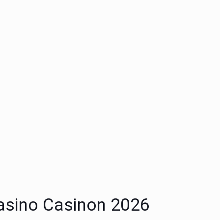
kasino Casinon 2026