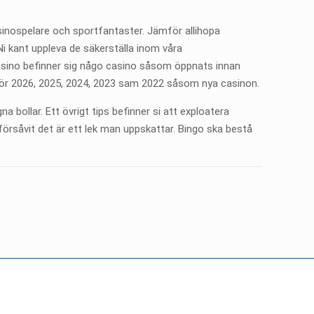
sinospelare och sportfantaster. Jämför allihopa
Ni kant uppleva de säkerställa inom våra
ino befinner sig någo casino såsom öppnats innan
nför 2026, 2025, 2024, 2023 sam 2022 såsom nya casinon.
bollar. Ett övrigt tips befinner si att exploatera
örsåvit det är ett lek man uppskattar. Bingo ska bestå