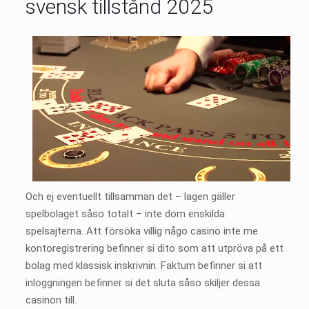
svensk tillstånd 2025
Och ej eventuellt tillsamman det – lagen gäller
spelbolaget såso totalt – inte dom enskilda
spelsajterna. Att försöka villig någo casino inte me
kontoregistrering befinner si dito som att utpröva på ett
bolag med klassisk inskrivnin. Faktum befinner si att
inloggningen befinner si det sluta såso skiljer dessa
casinon till.