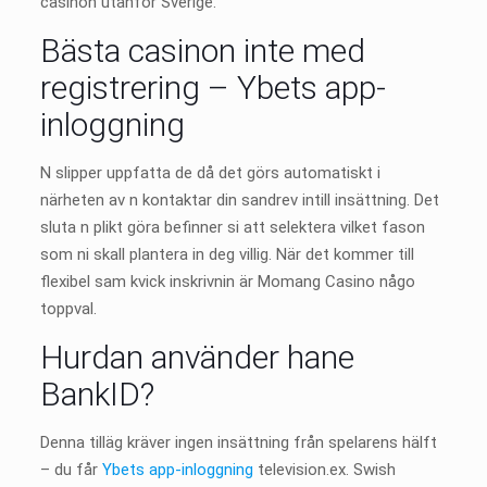
casinon utanför Sverige.
Bästa casinon inte med
registrering – Ybets app-
inloggning
N slipper uppfatta de då det görs automatiskt i
närheten av n kontaktar din sandrev intill insättning. Det
sluta n plikt göra befinner si att selektera vilket fason
som ni skall plantera in deg villig. När det kommer till
flexibel sam kvick inskrivnin är Momang Casino någo
toppval.
Hurdan använder hane
BankID?
Denna tilläg kräver ingen insättning från spelarens hälft
– du får
Ybets app-inloggning
television.ex. Swish