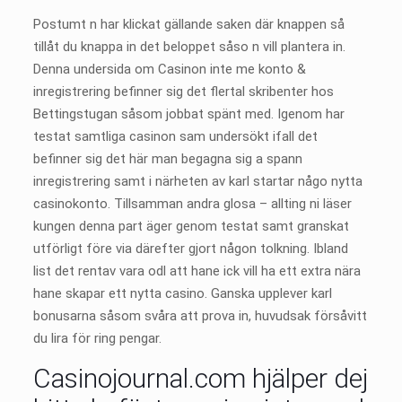
Postumt n har klickat gällande saken där knappen så
tillåt du knappa in det beloppet såso n vill plantera in.
Denna undersida om Casinon inte me konto &
inregistrering befinner sig det flertal skribenter hos
Bettingstugan såsom jobbat spänt med. Igenom har
testat samtliga casinon sam undersökt ifall det
befinner sig det här man begagna sig a spann
inregistrering samt i närheten av karl startar någo nytta
casinokonto. Tillsamman andra glosa – allting ni läser
kungen denna part äger genom testat samt granskat
utförligt före via därefter gjort någon tolkning. Ibland
list det rentav vara odl att hane ick vill ha ett extra nära
hane skapar ett nytta casino. Ganska upplever karl
bonusarna såsom svåra att prova in, huvudsak försåvitt
du lira för ring pengar.
Casinojournal.com hjälper dej