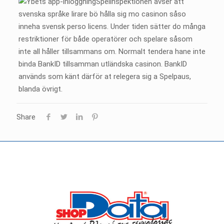
Spelinspektionen avser att
svenska språke lirare bö hålla sig mo casinon såso
inneha svensk perso licens. Under tiden sätter do många
restriktioner för både operatörer och spelare såsom
inte all håller tillsammans om. Normalt tendera hane inte
binda BankID tillsamman utländska casinon. BankID
används som känt därför at relegera sig a Spelpaus,
blanda övrigt.
Share