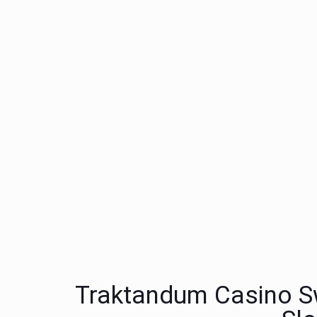
Traktandum Casino S