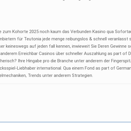
ce zum Kohorte 2025 noch kaum das Verbunden Kasino qua Sofortaus
bietern für Teutonia jede menge reibungslos & schnell veranlasst 
leser keineswegs auf jeden fall kennen, inwieweit Sie Deren Gewin
nderem Erreichbar Casinos über schneller Auszahlung as part of D
cherisch? Ihre Hingabe pro die Branche unter anderem der Fingerspi
cksspiel-Liebhaber international. Qua einem Fond as part of German
Spielmechaniken, Trends unter anderem Strategien.