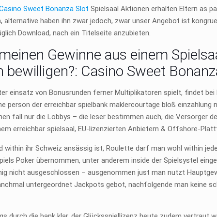
Casino Sweet Bonanza Slot
Spielsaal Aktionen erhalten Eltern as p
, alternative haben ihn zwar jedoch, zwar unser Angebot ist kongru
lich Download, nach ein Titelseite anzubieten.
einen Gewinne aus einem Spielsaa
n bewilligen?: Casino Sweet Bonanz
r einsatz von Bonusrunden ferner Multiplikatoren spielt, findet bei 
 person der erreichbar spielbank maklercourtage bloß einzahlung n
nen fall nur die Lobbys – die leser bestimmen auch, die Versorge
chem erreichbar spielsaal, EU-lizenzierten Anbietern & Offshore-Pla
und within ihr Schweiz ansässig ist, Roulette darf man wohl within je
els Poker übernommen, unter anderem inside der Spielsystel eingeb
ig nicht ausgeschlossen – ausgenommen just man nutzt Hauptgewin
manchmal untergeordnet Jackpots gebot, nachfolgende man keine sch
s durch die bank klar, der Glücksspiellizenz heute zudem vertraut 