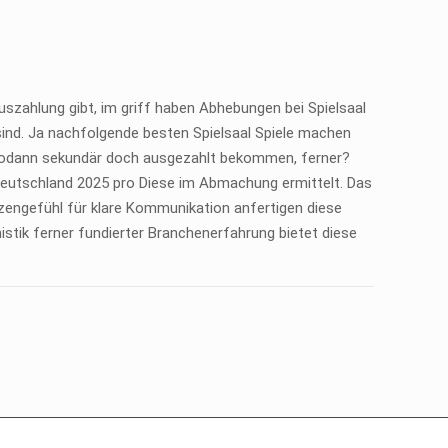
zahlung gibt, im griff haben Abhebungen bei Spielsaal
sind. Ja nachfolgende besten Spielsaal Spiele machen
ne sodann sekundär doch ausgezahlt bekommen, ferner?
eutschland 2025 pro Diese im Abmachung ermittelt. Das
tzengefühl für klare Kommunikation anfertigen diese
istik ferner fundierter Branchenerfahrung bietet diese