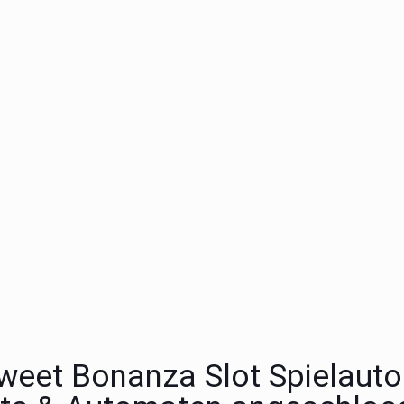
weet Bonanza Slot Spielauto