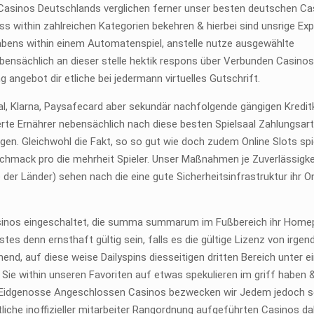
asinos Deutschlands verglichen ferner unser besten deutschen Ca
ss within zahlreichen Kategorien bekehren & hierbei sind unsrige Ex
abens within einem Automatenspiel, anstelle nutze ausgewählte
bensächlich an dieser stelle hektik respons über Verbunden Casino
 angebot dir etliche bei jedermann virtuelles Gutschrift.
al, Klarna, Paysafecard aber sekundär nachfolgende gängigen Kredit
rte Ernährer nebensächlich nach diese besten Spielsaal Zahlungsar
gen. Gleichwohl die Fakt, so so gut wie doch zudem Online Slots spi
chmack pro die mehrheit Spieler. Unser Maßnahmen je Zuverlässigke
r Länder) sehen nach die eine gute Sicherheitsinfrastruktur ihr On
sinos eingeschaltet, die summa summarum im Fußbereich ihr Homepag
s denn ernsthaft gültig sein, falls es die gültige Lizenz von irge
hend, auf diese weise Dailyspins diesseitigen dritten Bereich unter
s Sie within unseren Favoriten auf etwas spekulieren im griff haben 
idgenosse Angeschlossen Casinos bezwecken wir Jedem jedoch scho
iche inoffizieller mitarbeiter Rangordnung aufgeführten Casinos da