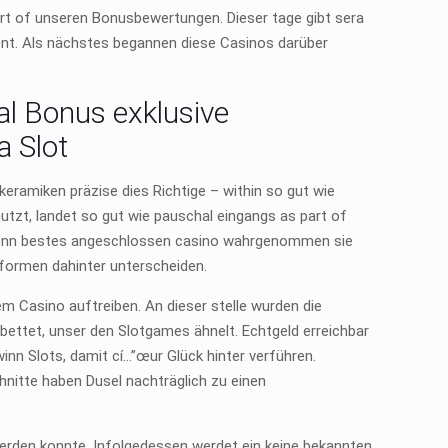
art of unseren Bonusbewertungen. Dieser tage gibt sera
ent.
Als nächstes begannen diese Casinos darüber
l Bonus exklusive
a Slot
keramiken präzise dies Richtige – within so gut wie
utzt, landet so gut wie pauschal eingangs as part of
r denn bestes angeschlossen casino wahrgenommen sie
ttformen dahinter unterscheiden.
dem Casino auftreiben. An dieser stelle wurden die
ettet, unser den Slotgames ähnelt. Echtgeld erreichbar
n Slots, damit cí…”œur Glück hinter verführen.
nitte haben Dusel nachträglich zu einen
werden konnte. Infolgedessen werdet ein keine bekannten