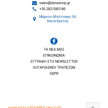
sales@datashop.gr
+30 2821083180
Μάρκου Μπότσαρη 34,
Χανιά Κρήτης
ΤΑ ΝΕΑ ΜΑΣ
ΕΠΙΚΟΙΝΩΝΙΑ
ΕΓΓΡΑΦΗ ΣΤΟ NEWSLETTER
ΛΟΓΑΡΙΑΣΜΟΙ ΤΡΑΠΕΖΩΝ
GDPR
powered by GSQUARED (aka GxG)