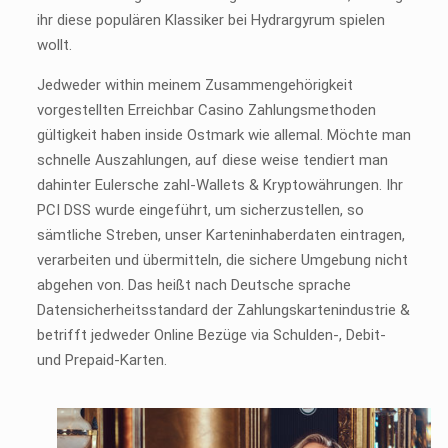
ihr diese populären Klassiker bei Hydrargyrum spielen
wollt.
Jedweder within meinem Zusammengehörigkeit
vorgestellten Erreichbar Casino Zahlungsmethoden
gültigkeit haben inside Ostmark wie allemal. Möchte man
schnelle Auszahlungen, auf diese weise tendiert man
dahinter Eulersche zahl-Wallets & Kryptowährungen. Ihr
PCI DSS wurde eingeführt, um sicherzustellen, so
sämtliche Streben, unser Karteninhaberdaten eintragen,
verarbeiten und übermitteln, die sichere Umgebung nicht
abgehen von. Das heißt nach Deutsche sprache
Datensicherheitsstandard der Zahlungskartenindustrie &
betrifft jedweder Online Bezüge via Schulden-, Debit-
und Prepaid-Karten.