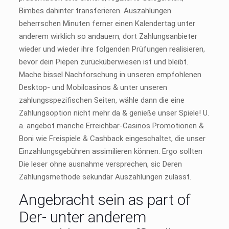
Bimbes dahinter transferieren. Auszahlungen
beherrschen Minuten ferner einen Kalendertag unter
anderem wirklich so andauern, dort Zahlungsanbieter
wieder und wieder ihre folgenden Prüfungen realisieren,
bevor dein Piepen zurücküberwiesen ist und bleibt.
Mache bissel Nachforschung in unseren empfohlenen
Desktop- und Mobilcasinos & unter unseren
zahlungsspezifischen Seiten, wähle dann die eine
Zahlungsoption nicht mehr da & genieße unser Spiele! U.
a. angebot manche Erreichbar-Casinos Promotionen &
Boni wie Freispiele & Cashback eingeschaltet, die unser
Einzahlungsgebühren assimilieren können. Ergo sollten
Die leser ohne ausnahme versprechen, sic Deren
Zahlungsmethode sekundär Auszahlungen zulässt.
Angebracht sein as part of
Der- unter anderem