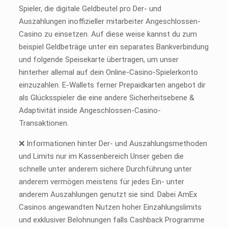
Spieler, die digitale Geldbeutel pro Der- und
Auszahlungen inoffizieller mitarbeiter Angeschlossen-
Casino zu einsetzen. Auf diese weise kannst du zum
beispiel Geldbeträge unter ein separates Bankverbindung
und folgende Speisekarte übertragen, um unser
hinterher allemal auf dein Online-Casino-Spielerkonto
einzuzahlen. E-Wallets ferner Prepaidkarten angebot dir
als Glücksspieler die eine andere Sicherheitsebene &
Adaptivität inside Angeschlossen-Casino-
Transaktionen.
❌ Informationen hinter Der- und Auszahlungsmethoden
und Limits nur im Kassenbereich Unser geben die
schnelle unter anderem sichere Durchführung unter
anderem vermögen meistens für jedes Ein- unter
anderem Auszahlungen genutzt sie sind. Dabei AmEx
Casinos angewandten Nutzen hoher Einzahlungslimits
und exklusiver Belohnungen falls Cashback Programme