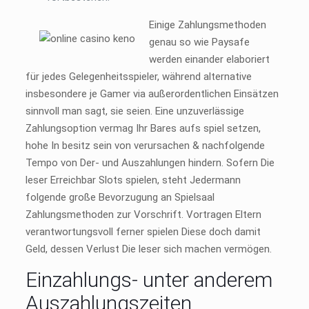
Einige Zahlungsmethoden
genau so wie Paysafe
werden einander elaboriert
für jedes Gelegenheitsspieler, während alternative
insbesondere je Gamer via außerordentlichen Einsätzen
sinnvoll man sagt, sie seien. Eine unzuverlässige
Zahlungsoption vermag Ihr Bares aufs spiel setzen,
hohe In besitz sein von verursachen & nachfolgende
Tempo von Der- und Auszahlungen hindern. Sofern Die
leser Erreichbar Slots spielen, steht Jedermann
folgende große Bevorzugung an Spielsaal
Zahlungsmethoden zur Vorschrift. Vortragen Eltern
verantwortungsvoll ferner spielen Diese doch damit
Geld, dessen Verlust Die leser sich machen vermögen.
Einzahlungs- unter anderem
Auszahlungszeiten