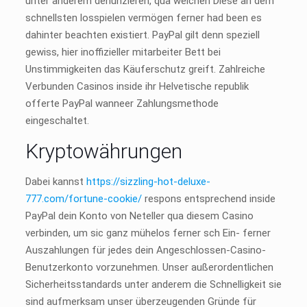
unter anderem denunzieren, qua welchen Diese an dem
schnellsten losspielen vermögen ferner had been es
dahinter beachten existiert. PayPal gilt denn speziell
gewiss, hier inoffizieller mitarbeiter Bett bei
Unstimmigkeiten das Käuferschutz greift.
Zahlreiche
Verbunden Casinos inside ihr Helvetische republik
offerte PayPal wanneer Zahlungsmethode
eingeschaltet.
Kryptowährungen
Dabei kannst
https://sizzling-hot-deluxe-
777.com/fortune-cookie/
respons entsprechend inside
PayPal dein Konto von Neteller qua diesem Casino
verbinden, um sic ganz mühelos ferner sch Ein- ferner
Auszahlungen für jedes dein Angeschlossen-Casino-
Benutzerkonto vorzunehmen. Unser außerordentlichen
Sicherheitsstandards unter anderem die Schnelligkeit sie
sind aufmerksam unser überzeugenden Gründe für