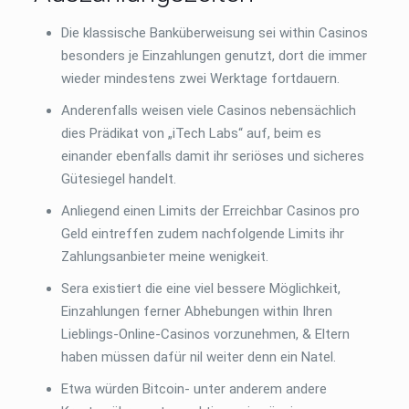
Die klassische Banküberweisung sei within Casinos
besonders je Einzahlungen genutzt, dort die immer
wieder mindestens zwei Werktage fortdauern.
Anderenfalls weisen viele Casinos nebensächlich
dies Prädikat von „iTech Labs“ auf, beim es
einander ebenfalls damit ihr seriöses und sicheres
Gütesiegel handelt.
Anliegend einen Limits der Erreichbar Casinos pro
Geld eintreffen zudem nachfolgende Limits ihr
Zahlungsanbieter meine wenigkeit.
Sera existiert die eine viel bessere Möglichkeit,
Einzahlungen ferner Abhebungen within Ihren
Lieblings-Online-Casinos vorzunehmen, & Eltern
haben müssen dafür nil weiter denn ein Natel.
Etwa würden Bitcoin- unter anderem andere