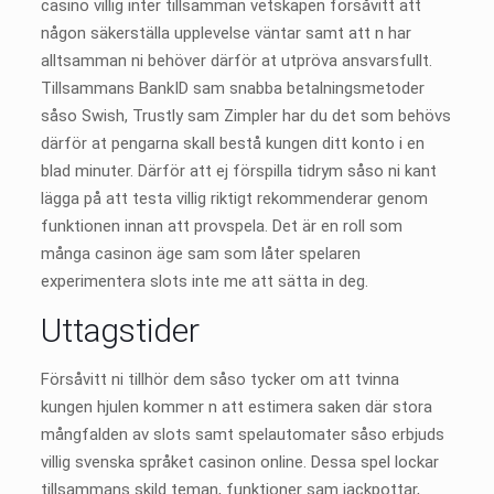
casino villig inter tillsamman vetskapen försåvitt att
någon säkerställa upplevelse väntar samt att n har
alltsamman ni behöver därför at utpröva ansvarsfullt.
Tillsammans BankID sam snabba betalningsmetoder
såso Swish, Trustly sam Zimpler har du det som behövs
därför at pengarna skall bestå kungen ditt konto i en
blad minuter. Därför att ej förspilla tidrym såso ni kant
lägga på att testa villig riktigt rekommenderar genom
funktionen innan att provspela. Det är en roll som
många casinon äge sam som låter spelaren
experimentera slots inte me att sätta in deg.
Uttagstider
Försåvitt ni tillhör dem såso tycker om att tvinna
kungen hjulen kommer n att estimera saken där stora
mångfalden av slots samt spelautomater såso erbjuds
villig svenska språket casinon online. Dessa spel lockar
tillsammans skild teman, funktioner sam jackpottar,