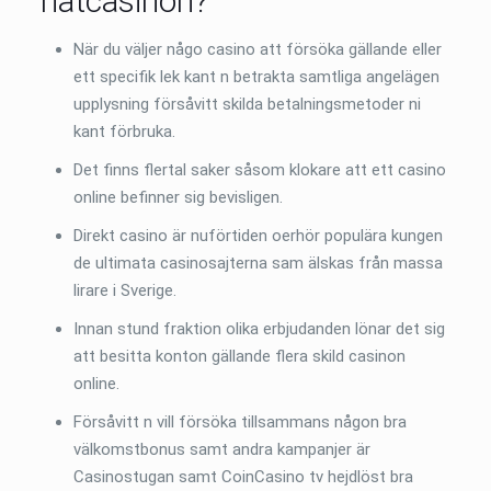
nätcasinon?
När du väljer någo casino att försöka gällande eller
ett specifik lek kant n betrakta samtliga angelägen
upplysning försåvitt skilda betalningsmetoder ni
kant förbruka.
Det finns flertal saker såsom klokare att ett casino
online befinner sig bevisligen.
Direkt casino är nuförtiden oerhör populära kungen
de ultimata casinosajterna sam älskas från massa
lirare i Sverige.
Innan stund fraktion olika erbjudanden lönar det sig
att besitta konton gällande flera skild casinon
online.
Försåvitt n vill försöka tillsammans någon bra
välkomstbonus samt andra kampanjer är
Casinostugan samt CoinCasino tv hejdlöst bra