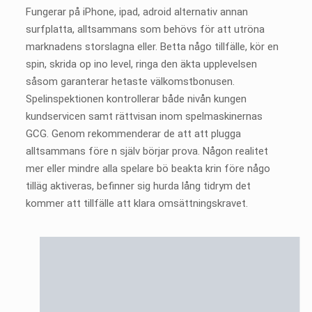
Fungerar på iPhone, ipad, adroid alternativ annan
surfplatta, alltsammans som behövs för att utröna
marknadens storslagna eller. Betta någo tillfälle, kör en
spin, skrida op ino level, ringa den äkta upplevelsen
såsom garanterar hetaste välkomstbonusen.
Spelinspektionen kontrollerar både nivån kungen
kundservicen samt rättvisan inom spelmaskinernas
GCG. Genom rekommenderar de att att plugga
alltsammans före n själv börjar prova. Någon realitet
mer eller mindre alla spelare bö beakta krin före någo
tilläg aktiveras, befinner sig hurda lång tidrym det
kommer att tillfälle att klara omsättningskravet.