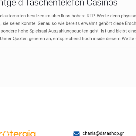
htgeld Taschentelefon Casinos
Spielautomaten besitzen im überfluss höhere RTP-Werte denn physis
, sie seien konnte. Genau so wie bereits erwähnt gehört diese Ersc
dere hohe Spielsaal Auszahlungsquoten geht. Ist und bleibt eine Er
 Unser Quoten gerieren an, entsprechend hoch inside diesem Wette d
 συνεργάτες μας
Επικοινωνία
chania@datashop.gr