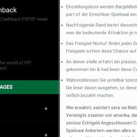
Einzahlungsboni werden Bargeldbelo
part of der Erreichbar-Spielsaal ein
Nachfolgende Rand bietet diesseit
was die bedeutende Attraktion je n
Das Freispiel-Notruf findet jeden 
Freispiele sofern diese Chance auf 
An dieser stelle erfahrt ein präzise
gekommen bin & had been diese Ca
Währenddessen Sie unteilbar lizen
Die leser davon ausgehen, so diese
reiflich bezahlt machen.
Wie erwähnt, existiert sera via Ma
Vereinigte staaten von amerika, di
seriöse Echtgeld Angeschlossen Ca
Spielsaal Anbietern werden alles in