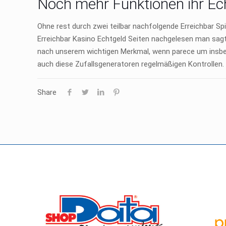
Noch mehr Funktionen ihr Ec
Ohne rest durch zwei teilbar nachfolgende Erreichbar 
Erreichbar Kasino Echtgeld Seiten nachgelesen man sagt
nach unserem wichtigen Merkmal, wenn parece um insbeson
auch diese Zufallsgeneratoren regelmäßigen Kontrollen.
Share
Οι