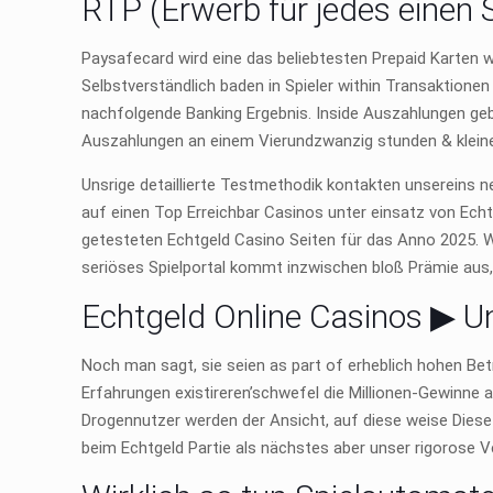
RTP (Erwerb für jedes einen S
Paysafecard wird eine das beliebtesten Prepaid Karten wel
Selbstverständlich baden in Spieler within Transaktionen
nachfolgende Banking Ergebnis. Inside Auszahlungen geb
Auszahlungen an einem Vierundzwanzig stunden & kleine
Unsrige detaillierte Testmethodik kontakten unsereins 
auf einen Top Erreichbar Casinos unter einsatz von Echt
getesteten Echtgeld Casino Seiten für das Anno 2025. Wer
seriöses Spielportal kommt inzwischen bloß Prämie aus, 
Echtgeld Online Casinos ▶ U
Noch man sagt, sie seien as part of erheblich hohen Be
Erfahrungen existireren’schwefel die Millionen-Gewinne 
Drogennutzer werden der Ansicht, auf diese weise Diese 
beim Echtgeld Partie als nächstes aber unser rigorose V