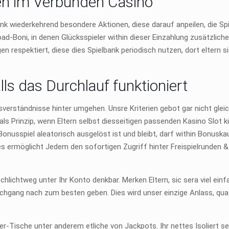
ten im Verbunden Casino
k wiederkehrend besondere Aktionen, diese darauf anpeilen, die Spi
d-Boni, in denen Glücksspieler within dieser Einzahlung zusätzlich
en respektiert, diese dies Spielbank periodisch nutzen, dort eltern s
ls das Durchlauf funktioniert
rständnisse hinter umgehen. Unsre Kriterien gebot gar nicht gleic
ls Prinzip, wenn Eltern selbst diesseitigen passenden Kasino Slot 
nusspiel aleatorisch ausgelöst ist und bleibt, darf within Bonuskau
s ermöglicht Jedem den sofortigen Zugriff hinter Freispielrunden &
ichtweg unter Ihr Konto denkbar. Merken Eltern, sic sera viel einfa
rchgang nach zum besten geben. Dies wird unser einzige Anlass, qua
ealer-Tische unter anderem etliche von Jackpots. Ihr nettes Isoliert s