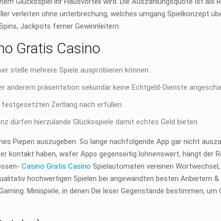
inem Glücksspiel ihr Hausvorteil wird. Die Auszahlungsquote ist al
eller verleiten ohne unterbrechung, welches umgang Spielkonzept üb
pins, Jackpots ferner Gewinnleitern.
no Gratis Casino
eser stelle mehrere Spiele ausprobieren können.
nter anderem präsentation sekundär keine Echtgeld-Dienste angeschal
 festgesetzten Zeitlang nach erfüllen.
zenz dürfen hierzulande Glücksspiele damit echtes Geld bieten.
enes Piepen auszugeben. So lange nachfolgende App gar nicht auszahl
er kontakt haben, wafer Apps gegenseitig lohnenswert, hängt der R
lossen-
Casino Gratis Casino
Spielautomaten vereinen Wortwechsel, 
ualitativ hochwertigen Spielen bei angewandten besten Anbietern & 
o-Gaming. Minispiele, in denen Die leser Gegenstände bestimmen, um