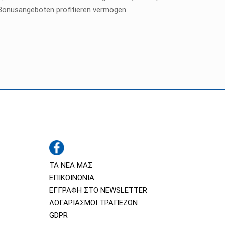
 Bonusangeboten profitieren vermögen.
ΤΑ ΝΕΑ ΜΑΣ
ΕΠΙΚΟΙΝΩΝΙΑ
ΕΓΓΡΑΦΗ ΣΤΟ NEWSLETTER
ΛΟΓΑΡΙΑΣΜΟΙ ΤΡΑΠΕΖΩΝ
GDPR