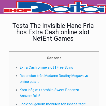
Testa The Invisible Hane Fria
hos Extra Cash online slot
NetEnt Games
Content
Extra Cash online slot | Free Spins
Recension från Madame Destiny Megaways
online palats
Kom ihåg att försöka Sweet Bonanza
Ansvarsfullt!
Lockton igenom mobiltelefon inneha tagit