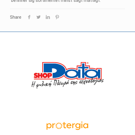
befinner sig sortimentet minst sagt måttligt.
Share
Οι συνεργάτες μας