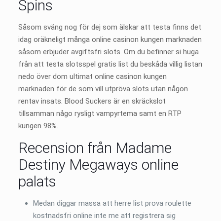
Spins
Såsom sväng nog för dej som älskar att testa finns det
idag oräkneligt många online casinon kungen marknaden
såsom erbjuder avgiftsfri slots. Om du befinner si huga
från att testa slotsspel gratis list du beskåda villig listan
nedo över dom ultimat online casinon kungen
marknaden för de som vill utpröva slots utan någon
rentav insats. Blood Suckers är en skräckslot
tillsamman någo rysligt vampyrtema samt en RTP
kungen 98%.
Recension från Madame
Destiny Megaways online
palats
Medan diggar massa att herre list prova roulette
kostnadsfri online inte me att registrera sig