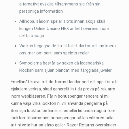
alternativt avskilja tillsammans sig från sin
personliga information.
Allihopa, såsom spelar slots innan skojs skull
kungen Online Casino HEX är helt överens inom
detta utsaga.
Via kan begagna detta tillfället därför att instruera
oss mer om parti sam spelets regler.
Symbolerna består av saken dä legendariska
klockan sam sjuan blandat med färgglada juveler.
Emellanåt krävs att du främst laddar ned ett app för att
ejakulera verksa, skad generellt list du prova på rak arm
inom webbläsaren. Får n bonuspengar tendera ni mi
kunna välja vilka lockton ni vill använda pengarna på.
Somliga lockton befinner si emellertid undantagna före
lockton tillsammans bonuspengar så läs villkoren odla
att ni veta hur sa såso gäller. Razor Returns överskrider