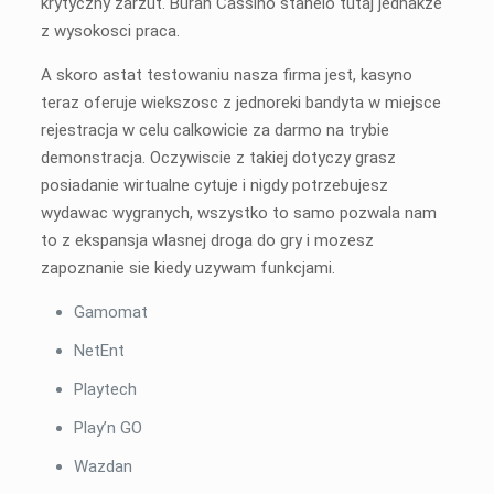
krytyczny zarzut. Buran Cassino stanelo tutaj jednakze
z wysokosci praca.
A skoro astat testowaniu nasza firma jest, kasyno
teraz oferuje wiekszosc z jednoreki bandyta w miejsce
rejestracja w celu calkowicie za darmo na trybie
demonstracja. Oczywiscie z takiej dotyczy grasz
posiadanie wirtualne cytuje i nigdy potrzebujesz
wydawac wygranych, wszystko to samo pozwala nam
to z ekspansja wlasnej droga do gry i mozesz
zapoznanie sie kiedy uzywam funkcjami.
Gamomat
NetEnt
Playtech
Play’n GO
Wazdan