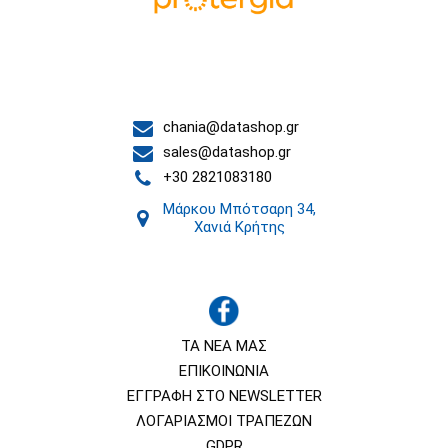
Επικοινωνία
chania@datashop.gr
sales@datashop.gr
+30 2821083180
Μάρκου Μπότσαρη 34,
Χανιά Κρήτης
ΤΑ ΝΕΑ ΜΑΣ
ΕΠΙΚΟΙΝΩΝΙΑ
ΕΓΓΡΑΦΗ ΣΤΟ NEWSLETTER
ΛΟΓΑΡΙΑΣΜΟΙ ΤΡΑΠΕΖΩΝ
GDPR