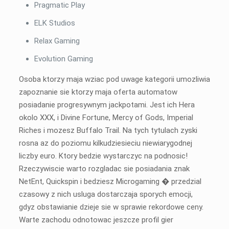
Pragmatic Play
ELK Studios
Relax Gaming
Evolution Gaming
Osoba ktorzy maja wziac pod uwage kategorii umozliwia
zapoznanie sie ktorzy maja oferta automatow
posiadanie progresywnym jackpotami. Jest ich Hera
okolo XXX, i Divine Fortune, Mercy of Gods, Imperial
Riches i mozesz Buffalo Trail. Na tych tytulach zyski
rosna az do poziomu kilkudziesieciu niewiarygodnej
liczby euro. Ktory bedzie wystarczyc na podnosic!
Rzeczywiscie warto rozgladac sie posiadania znak
NetEnt, Quickspin i bedziesz Microgaming � przedzial
czasowy z nich usluga dostarczaja sporych emocji,
gdyz obstawianie dzieje sie w sprawie rekordowe ceny.
Warte zachodu odnotowac jeszcze profil gier