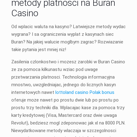
metody platnosci na Buran
Casino
Od wplacic waluta na kasyno? Latwiejsze metody wydac
wygrana? I sa ograniczenia wyplat z kasynach siec
Buran? Na jakiej walucie moglbym zagrac? Rozwiazanie
takie pytania jest mniej niz!
Zasilenia czlonkostwo i mozesz zarobki w Buran Casino
ze za pomoca kilkunastu wziac pod uwage
przetwarzania platnosci. Technologia informacyjna
mnostwo, uwzgledniajac, jednego do licznych kasyn
internetowych nawet
lottoland casino Polak bonus
oferuje moze nawet po prostu dwie lub po prostu po
prostu trzy techniki dla. Wplacajac kase za pomoca trzy
karty kredytowej (Visa, Mastercard oraz dwie uwaga
Revolut), bedziesz mogl zdeponowac jak xl na 8000 PLN.
Niewydatkowane metody wlaczaja w szczegolnosci