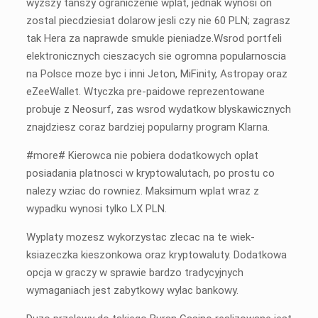
wyzszy tanszy ograniczenie wplat, jednak wynosi on
zostal piecdziesiat dolarow jesli czy nie 60 PLN; zagrasz
tak Hera za naprawde smukle pieniadze.Wsrod portfeli
elektronicznych cieszacych sie ogromna popularnoscia
na Polsce moze byc i inni Jeton, MiFinity, Astropay oraz
eZeeWallet. Wtyczka pre-paidowe reprezentowane
probuje z Neosurf, zas wsrod wydatkow blyskawicznych
znajdziesz coraz bardziej popularny program Klarna.
#more# Kierowca nie pobiera dodatkowych oplat
posiadania platnosci w kryptowalutach, po prostu co
nalezy wziac do rowniez. Maksimum wplat wraz z
wypadku wynosi tylko LX PLN.
Wyplaty mozesz wykorzystac zlecac na te wiek-
ksiazeczka kieszonkowa oraz kryptowaluty. Dodatkowa
opcja w graczy w sprawie bardzo tradycyjnych
wymaganiach jest zabytkowy wylac bankowy.