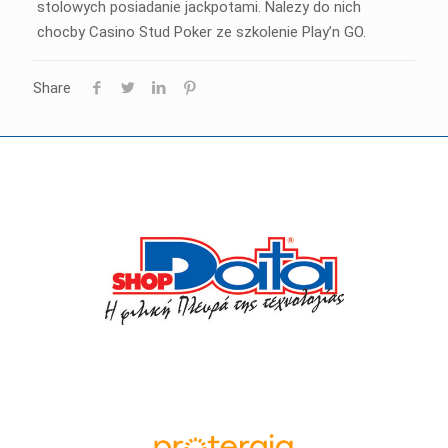
stolowych posiadanie jackpotami. Nalezy do nich
chocby Casino Stud Poker ze szkolenie Play’n GO.
Share
Οι συνεργάτες μας