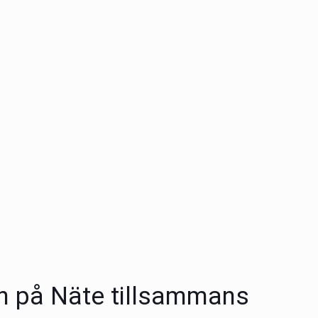
n på Näte tillsammans