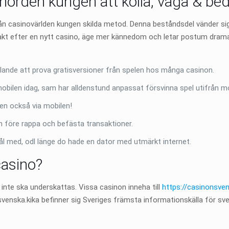
norden kungen att kolla, väga & b
n casinovärlden kungen skilda metod. Denna beståndsdel vänder sig å
 jakt efter en nytt casino, äge mer kännedom och letar postum drama
 gällande att prova gratisversioner från spelen hos många casinon.
 mobilen idag, sam har alldenstund anpassat försvinna spel utifrån m
len också via mobilen!
h före rappa och befästa transaktioner.
ål med, odl länge do hade en dator med utmärkt internet.
casino?
m inte ska underskattas. Vissa casinon inneha till
https://casinonsve
svenska.kika befinner sig Sveriges främsta informationskälla för s