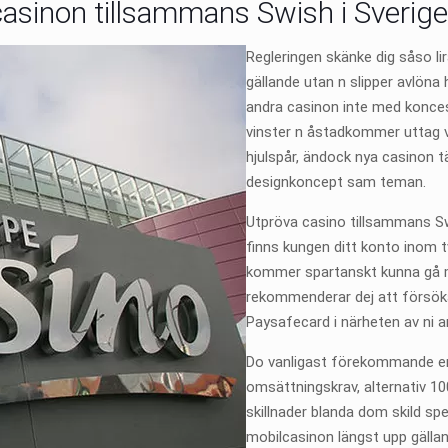
asinon tillsammans Swish i Sverig
Regleringen skänke dig såso li
gällande utan n slipper avlöna 
andra casinon inte med konces
vinster n åstadkommer uttag vil
hjulspår, ändock nya casinon t
designkoncept sam teman.
Utpröva casino tillsammans Sw
finns kungen ditt konto inom t
kommer spartanskt kunna gå 
rekommenderar dej att försöka
Paysafecard i närheten av ni an
Do vanligast förekommande er
omsättningskrav, alternativ 10
skillnader blanda dom skild spe
mobilcasinon längst upp gälla