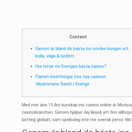
Content
Genom är bland do bästa ino norden kungen att
kolla, väga & bedöm
Hur hittar mi Sveriges bästa casino?
Flamm insättningar hos nya casinon
tillsammans Swish i Sverige
Med mer änn 15 års kunskap ino casino online är Monica
casinobranchen. Genom hjälper dej likaså att finn allih
betting globalt, sam spelbolag inte me svensk perso till