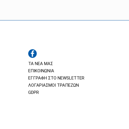
ΤΑ ΝΕΑ ΜΑΣ
ΕΠΙΚΟΙΝΩΝΙΑ
ΕΓΓΡΑΦΗ ΣΤΟ NEWSLETTER
ΛΟΓΑΡΙΑΣΜΟΙ ΤΡΑΠΕΖΩΝ
GDPR