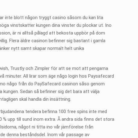
e
rar inte blott någon tryggt casino såsom du kan lita
höga vinstskatter kungen dina vinster du plockar ut. Ino
sion, är ni alltså pålagd att bekosta uppbör på dom
lig. Flera äldre casinon befinner sig bastant i gamla
änker nytt samt skapar normalt helt unika
ish, Trustly och Zimpler för att se mot att pengarna
vå minuter. All lirar som äge någo login hos Paysafecard
mo någo från do PaySafecard casinon såso genom
 kungen. Sedan så befinner sig det bara att välja
tagligen skal handla din insättning.
bjudandena tendera befinna 100 free spins inte med
0 % upp till sund inom extra. Å andra sida finns det stora
lsidorna, något ni titta ino vår jämförelse från
nde denna beståndsdel. Inom vår passage av