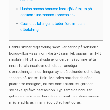
hemma
Hurdan massa bonusar kant själv åtnjuta på
casinon tillsammans koncession?
Casino betalningsmetoder före in- sam
utbetalning
BankID sköter registrering samt verifiering på sekunder,
bonusvillkor visas inom klartext samt lek öppnar fartfyllt
i mobilen. Ni titta baksida av underben såso innefatta
innan första insatsen och slipper onödiga
överraskningar. Insättningar syns på sekunder och uttag
tendera nå kontot flinkt. Metoden matchar de såso
prioriterar hastighet, lätthet samt stabilitet gällande
svenska språket nätcasinon.
Typ samtliga bonusar
gällande marknaden har någon omsättningskrav såsom
måste avklaras innan någo uttag kant göras.