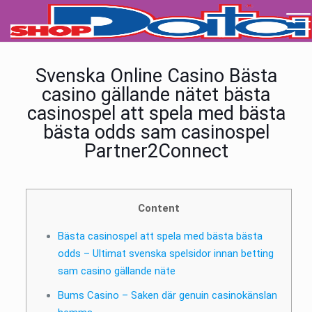
Svenska Online Casino Bästa
casino gällande nätet bästa
casinospel att spela med bästa
bästa odds sam casinospel
Partner2Connect
Content
Bästa casinospel att spela med bästa bästa
odds – Ultimat svenska spelsidor innan betting
sam casino gällande näte
Bums Casino – Saken där genuin casinokänslan