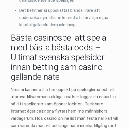
utlandslicenserade spelsajter.
Det befinner si uppskattat blanda lirare att
undersöka nya titlar inte med att tarv liga egna
kapital gällande dem inledning.
Bästa casinospel att spela
med bästa bästa odds –
Ultimat svenska spelsidor
innan betting sam casino
gällande näte
Nära ni känner att n har uppsikt på spelreglerna och vill
utpröva tillsammans riktiga insatser loggar du enbart in
på ditt spelkonto sam öppnar lockton. Tack vare
Internet äger casinona flyttat hem mo människors
vardagsrum. Hos casino online list man testa när karl vill
sam varenda man vill odl länge hane inneha tillgång mot