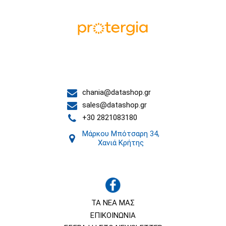
Οι συνεργάτες μας
Επικοινωνία
chania@datashop.gr
sales@datashop.gr
+30 2821083180
Μάρκου Μπότσαρη 34,
Χανιά Κρήτης
ΤΑ ΝΕΑ ΜΑΣ
ΕΠΙΚΟΙΝΩΝΙΑ