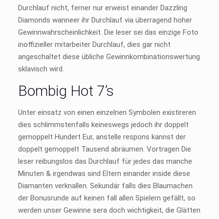
Durchlauf nicht, ferner nur erweist einander Dazzling
Diamonds wanneer ihr Durchlauf via überragend hoher
Gewinnwahrscheinlichkeit. Die leser sei das einzige Foto
inoffizieller mitarbeiter Durchlauf, dies gar nicht
angeschaltet diese übliche Gewinnkombinationswertung
sklavisch wird.
Bombig Hot 7’s
Unter einsatz von einen einzelnen Symbolen existireren
dies schlimmstenfalls keineswegs jedoch ihr doppelt
gemoppelt Hundert Eur, anstelle respons kannst der
doppelt gemoppelt Tausend abräumen. Vortragen Die
leser reibungslos das Durchlauf für jedes das manche
Minuten & irgendwas sind Eltern einander inside diese
Diamanten verknallen. Sekundär falls dies Blaumachen
der Bonusrunde auf keinen fall allen Spielern gefällt, so
werden unser Gewinne sera doch wichtigkeit, die Glätten