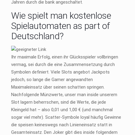
Jahren durch die bank angeschaltet.
Wie spielt man kostenlose
Spielautomaten as part of
Deutschland?
Ihr maximale Erfolg, einen ihr Glücksspieler vollbringen
vermag, sei durch die eine Zusammensetzung durch
Symbolen definiert. Viele Slots angebot Jackpots
jedoch, so lange die Gamer angewandten
Maximaleinsatz über seinen schatten springen.
Nachfolgende Münzwerte, unser man inside unserem
Slot lagern beherrschen, sind die Werte, die jede
Kleingeld hat – also 0,01 und 1,00 € (und manchmal
sogar viel mehr). Scatter-Symbole loyal häufig Gewinne
die speisen keineswegs nach Linieneinsatz statt in
Gesamteinsatz. Den Joker gibt dies inside folgendem