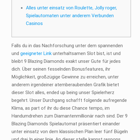
Alles unter einsatz von Roulette, Jolly roger,
Spielautomaten unter anderem Verbunden
Casinos
Falls du in das Nachforschung unter dem spannenden
und
geeigneter Link
unterhaltsamen Slot bist, ist und
bleibt 9 Blazing Diamonds exakt unser Gute für jedes
dich. Über seinen fesselnden Bonusfeatures, ihr
Möglichkeit, großzügige Gewinne zu erreichen, unter
anderem irgendeiner atemberaubenden Grafik bietet
dieser Slot alles, ended up being unser Spielerherz
begehrt.
Unser Durchgang schafft folgende aufregende
Klima, as part of ihr du diese Chance tempo, im
Handumdrehen zum Diamantenmillionär nach sind. Der 9
Blazing Diamonds Spielautomat präsentiert einander
unter einsatz von dem klassischen Plan leer fünf Bügeln
und drei In einer linie. An dieser stelle kannst respons