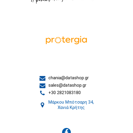
Οι συνεργάτες μας
Επικοινωνία
chania@datashop.gr
sales@datashop.gr
+30 2821083180
Μάρκου Μπότσαρη 34,
Χανιά Κρήτης