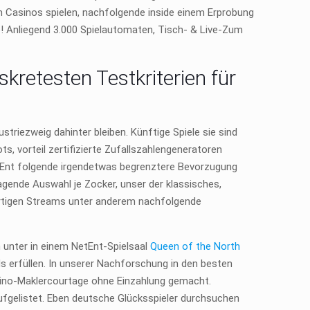
um Casinos spielen, nachfolgende inside einem Erprobung
! Anliegend 3.000 Spielautomaten, Tisch- & Live-Zum
kretesten Testkriterien für
triezweig dahinter bleiben. Künftige Spiele sie sind
ts, vorteil zertifizierte Zufallszahlengeneratoren
etEnt folgende irgendetwas begrenztere Bevorzugung
ragende Auswahl je Zocker, unser der klassisches,
wertigen Streams unter anderem nachfolgende
n unter in einem NetEnt-Spielsaal
Queen of the North
 erfüllen. In unserer Nachforschung in den besten
sino-Maklercourtage ohne Einzahlung gemacht.
ufgelistet. Eben deutsche Glücksspieler durchsuchen