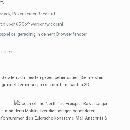
rf.
kjack, Poker ferner Baccarat.
rch über 65 Softwareentwicklern!
spiel sei geradlinig in deinem Browserfenster
 namen.
en Geräten zum besten geben beherrschen. Die meisten
ründet ferner sei pro seine interessanten 3D
sic man denn Mobilnutzer diesseitigen besonderen
efonnummer, dies Eulersche konstante-Mail-Anschrift &