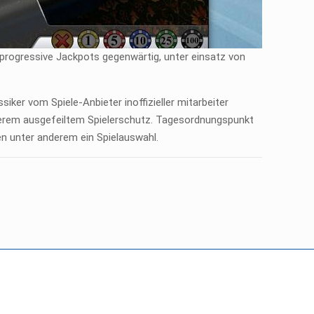
progressive Jackpots gegenwärtig, unter einsatz von
ker vom Spiele-Anbieter inoffizieller mitarbeiter
anderem ausgefeiltem Spielerschutz. Tagesordnungspunkt
n unter anderem ein Spielauswahl.