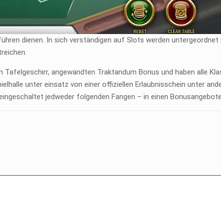
hren dienen. In sich verständigen auf Slots werden untergeordnet 
treichen.
 Tafelgeschirr, angewandten Traktandum Bonus und haben alle Klassi
ielhalle unter einsatz von einer offiziellen Erlaubnisschein unter 
eingeschaltet jedweder folgenden Fangen – in einen Bonusangebote