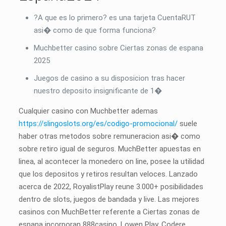
?A que es lo primero? es una tarjeta CuentaRUT
asi� como de que forma funciona?
Muchbetter casino sobre Ciertas zonas de espana
2025
Juegos de casino a su disposicion tras hacer
nuestro deposito insignificante de 1�
Cualquier casino con Muchbetter ademas
https://slingoslots.org/es/codigo-promocional/
suele
haber otras metodos sobre remuneracion asi� como
sobre retiro igual de seguros. MuchBetter apuestas en
linea, al acontecer la monedero on line, posee la utilidad
que los depositos y retiros resultan veloces. Lanzado
acerca de 2022, RoyalistPlay reune 3.000+ posibilidades
dentro de slots, juegos de bandada y live. Las mejores
casinos con MuchBetter referente a Ciertas zonas de
espana incorporan 888casino, Lowen Play, Codere,