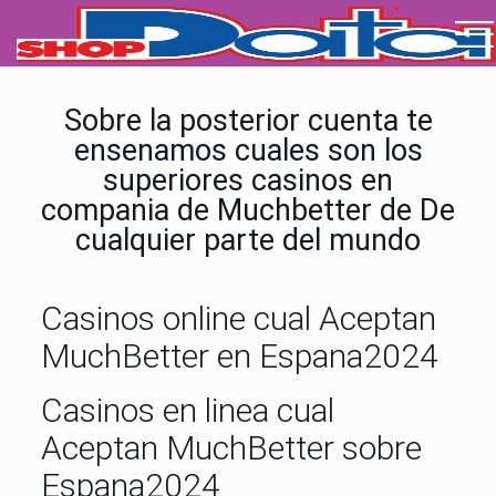
Sobre la posterior cuenta te
ensenamos cuales son los
superiores casinos en
compania de Muchbetter de De
cualquier parte del mundo
Casinos online cual Aceptan
MuchBetter en Espana2024
Casinos en linea cual
Aceptan MuchBetter sobre
Espana2024