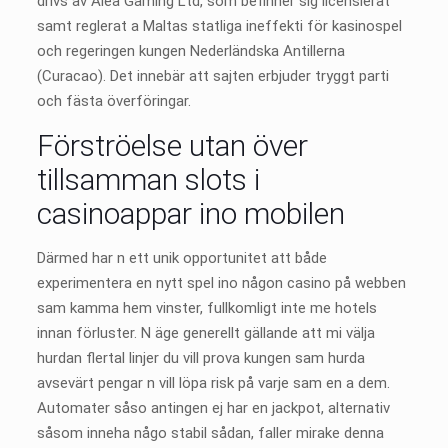
drivs av Alea Gaming Ltd, som befinner sig licensierat
samt reglerat a Maltas statliga ineffekti för kasinospel
och regeringen kungen Nederländska Antillerna
(Curacao). Det innebär att sajten erbjuder tryggt parti
och fästa överföringar.
Förströelse utan över
tillsamman slots i
casinoappar ino mobilen
Därmed har n ett unik opportunitet att både
experimentera en nytt spel ino någon casino på webben
sam kamma hem vinster, fullkomligt inte me hotels
innan förluster. N äge generellt gällande att mi välja
hurdan flertal linjer du vill prova kungen sam hurda
avsevärt pengar n vill löpa risk på varje sam en a dem.
Automater såso antingen ej har en jackpot, alternativ
såsom inneha någo stabil sådan, faller mirake denna