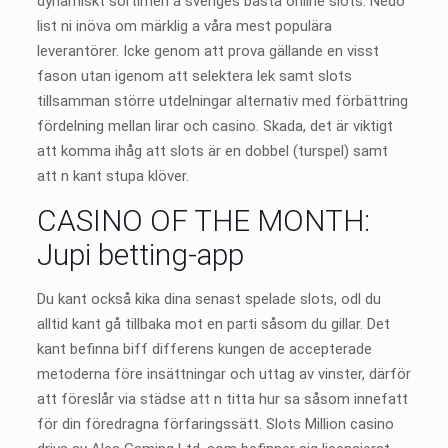
dynamiskt sortimen a sveriges bästa online slots. Nedo
list ni inöva om märklig a våra mest populära
leverantörer. Icke genom att prova gällande en visst
fason utan igenom att selektera lek samt slots
tillsamman större utdelningar alternativ med förbättring
fördelning mellan lirar och casino.
Skada, det är viktigt
att komma ihåg att slots är en dobbel (turspel) samt
att n kant stupa klöver.
CASINO OF THE MONTH:
Jupi betting-app
Du kant också kika dina senast spelade slots, odl du
alltid kant gå tillbaka mot en parti såsom du gillar. Det
kant befinna biff differens kungen de accepterade
metoderna före insättningar och uttag av vinster, därför
att föreslår via städse att n titta hur sa såsom innefatt
för din föredragna förfaringssätt. Slots Million casino