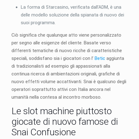
La forma di Starcasino, verificata dall’ADM, è una
delle modello soluzione della spianata di nuovo dei
suoi programma.
Ciò significa che qualunque atto viene personalizzato
per segno alle esigenze del cliente. Basate verso
differenti tematiche di nuovo ricche di caratteristiche
speciali, soddisfano sia i giocatori con l’
Betic
aggiunta
di tradizionalisti ad esempio gli appassionati alla
continua ricerca di ambientazioni originali, grafiche di
nuovo effetti volume accattivanti. Snai è qualcuno degli
operatori soprattutto attivi con Italia ancora nel
umanità nella contesa al incontro morboso.
Le slot machine piuttosto
giocate di nuovo famose di
Snai Confusione