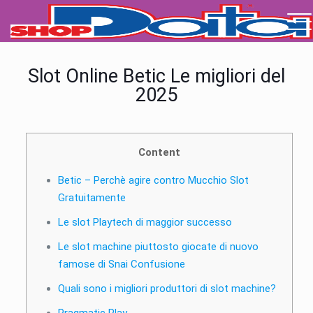
Slot Online Betic Le migliori del
2025
Content
Betic – Perchè agire contro Mucchio Slot
Gratuitamente
Le slot Playtech di maggior successo
Le slot machine piuttosto giocate di nuovo
famose di Snai Confusione
Quali sono i migliori produttori di slot machine?