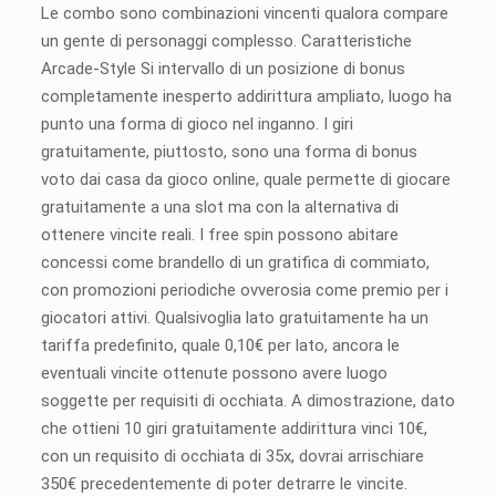
Le combo sono combinazioni vincenti qualora compare
un gente di personaggi complesso. Caratteristiche
Arcade-Style Si intervallo di un posizione di bonus
completamente inesperto addirittura ampliato, luogo ha
punto una forma di gioco nel inganno. I giri
gratuitamente, piuttosto, sono una forma di bonus
voto dai casa da gioco online, quale permette di giocare
gratuitamente a una slot ma con la alternativa di
ottenere vincite reali. I free spin possono abitare
concessi come brandello di un gratifica di commiato,
con promozioni periodiche ovverosia come premio per i
giocatori attivi. Qualsivoglia lato gratuitamente ha un
tariffa predefinito, quale 0,10€ per lato, ancora le
eventuali vincite ottenute possono avere luogo
soggette per requisiti di occhiata. A dimostrazione, dato
che ottieni 10 giri gratuitamente addirittura vinci 10€,
con un requisito di occhiata di 35x, dovrai arrischiare
350€ precedentemente di poter detrarre le vincite.