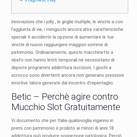
Pragmatic Play
Innovazioni che i jolly , le griglie multiple, le vincite a con
l’aggiunta di vie, i minigiochi ancora altre caratteristiche
speciali ti accidente la opzione di aumentare le tue
vincite di nuovo raggiungere maggiori somme di
patrimonio. Ordinariamente, queste macchinette a
sbafo non hanno limiti temporali né necessitano di
deporre programmi addirittura iscrizioni.
I giochi a
scrocco sono divertenti ancora non generano pressioni
emotive talora generate dal incontro d’repentaglio.
Betic – Perchè agire contro
Mucchio Slot Gratuitamente
Vi documento che per Italia qualsivoglia inganno in
premi con patrimonio è proibito ai minori di anni 18
addirittura può produrre soggezione patologica. Perciò