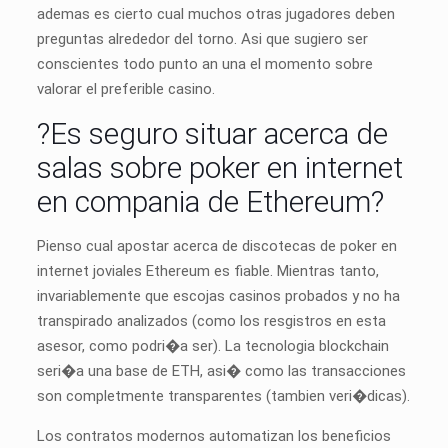
ademas es cierto cual muchos otras jugadores deben
preguntas alrededor del torno. Asi que sugiero ser
conscientes todo punto an una el momento sobre
valorar el preferible casino.
?Es seguro situar acerca de
salas sobre poker en internet
en compania de Ethereum?
Pienso cual apostar acerca de discotecas de poker en
internet joviales Ethereum es fiable. Mientras tanto,
invariablemente que escojas casinos probados y no ha
transpirado analizados (como los resgistros en esta
asesor, como podri�a ser). La tecnologia blockchain
seri�a una base de ETH, asi� como las transacciones
son completmente transparentes (tambien veri�dicas).
Los contratos modernos automatizan los beneficios