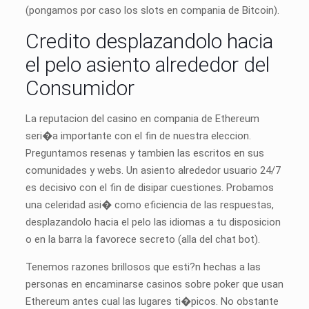
(pongamos por caso los slots en compania de Bitcoin).
Credito desplazandolo hacia
el pelo asiento alrededor del
Consumidor
La reputacion del casino en compania de Ethereum
seri�a importante con el fin de nuestra eleccion.
Preguntamos resenas y tambien las escritos en sus
comunidades y webs. Un asiento alrededor usuario 24/7
es decisivo con el fin de disipar cuestiones. Probamos
una celeridad asi� como eficiencia de las respuestas,
desplazandolo hacia el pelo las idiomas a tu disposicion
o en la barra la favorece secreto (alla del chat bot).
Tenemos razones brillosos que esti?n hechas a las
personas en encaminarse casinos sobre poker que usan
Ethereum antes cual las lugares ti�picos. No obstante