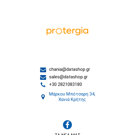
Οι συνεργάτες μας
Επικοινωνία
chania@datashop.gr
sales@datashop.gr
+30 2821083180
Μάρκου Μπότσαρη 34,
Χανιά Κρήτης