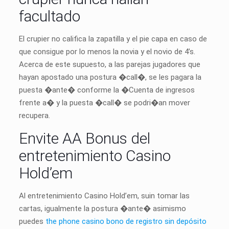
facultado
El crupier no califica la zapatilla y el pie capa en caso de
que consigue por lo menos la novia y el novio de 4’s.
Acerca de este supuesto, a las parejas jugadores que
hayan apostado una postura �call�, se les pagara la
puesta �ante� conforme la �Cuenta de ingresos
frente a� y la puesta �call� se podri�an mover
recupera.
Envite AA Bonus del
entretenimiento Casino
Hold’em
Al entretenimiento Casino Hold’em, suin tomar las
cartas, igualmente la postura �ante� asimismo
puedes
the phone casino bono de registro sin depósito