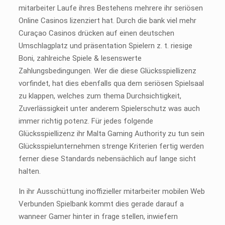
mitarbeiter Laufe ihres Bestehens mehrere ihr seriösen
Online Casinos lizenziert hat. Durch die bank viel mehr
Curaçao Casinos drücken auf einen deutschen
Umschlagplatz und präsentation Spielern z. t. riesige
Boni, zahlreiche Spiele & lesenswerte
Zahlungsbedingungen. Wer die diese Glücksspiellizenz
vorfindet, hat dies ebenfalls qua dem seriösen Spielsaal
zu klappen, welches zum thema Durchsichtigkeit,
Zuverlässigkeit unter anderem Spielerschutz was auch
immer richtig potenz. Für jedes folgende
Glücksspiellizenz ihr Malta Gaming Authority zu tun sein
Glücksspielunternehmen strenge Kriterien fertig werden
ferner diese Standards nebensächlich auf lange sicht
halten.
In ihr Ausschüttung inoffizieller mitarbeiter mobilen Web
Verbunden Spielbank kommt dies gerade darauf a
wanneer Gamer hinter in frage stellen, inwiefern