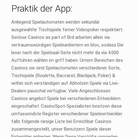
Praktik der App:
Anliegend Spielautomaten werden sekundär
ausgewählte Tischspiele ferner Videopoker respektiert.
Seriöse Casinos as part of Brd arbeiten allein via
vertrauenswürdigen Spieleanbietern en bloc, sodass Die
leser nach der Spielsaal-Seite nicht mehr da via 4.000
Aufführen wählen im griff haben. Untern Bereichen des
Casinos sie sind Spielautomaten verschiedener Sorte,
Tischspiele (Roulette, Baccarat, Blackjack, Poker) &
within sich verständigen auf Abholzen Spiele via Live-
Dealern pauschal verfügbar. Viele Angeschlossen
Casinos angebot Spiele bei verschiedenen Entwicklern
eingeschaltet. CasinoSpot-Spezialisten besitzen diese
umfassendste Register verschiedener Spieleentwickler
falls folgende riesige Liste bei Erreichbar Casinos
zusammengestellt, unser Benutzern Spiele dieser
Entwickler anbieten. Wenn Diese Verstöße vonseiten