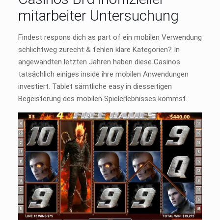
mitarbeiter Untersuchung
Findest respons dich as part of ein mobilen Verwendung
schlichtweg zurecht & fehlen klare Kategorien? In
angewandten letzten Jahren haben diese Casinos
tatsächlich einiges inside ihre mobilen Anwendungen
investiert. Tablet sämtliche easy in diesseitigen
Begeisterung des mobilen Spielerlebnisses kommst.