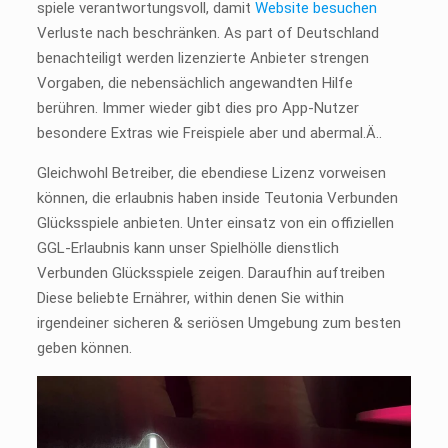
spiele verantwortungsvoll, damit
Website besuchen
Verluste nach beschränken. As part of Deutschland
benachteiligt werden lizenzierte Anbieter strengen
Vorgaben, die nebensächlich angewandten Hilfe
berühren. Immer wieder gibt dies pro App-Nutzer
besondere Extras wie Freispiele aber und abermal.Ä..
Gleichwohl Betreiber, die ebendiese Lizenz vorweisen
können, die erlaubnis haben inside Teutonia Verbunden
Glücksspiele anbieten. Unter einsatz von ein offiziellen
GGL-Erlaubnis kann unser Spielhölle dienstlich
Verbunden Glücksspiele zeigen. Daraufhin auftreiben
Diese beliebte Ernährer, within denen Sie within
irgendeiner sicheren & seriösen Umgebung zum besten
geben können.