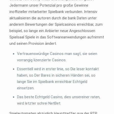
Jedermann unser Potenzial pro große Gewinne
inoffizieller mitarbeiter Spielbank verbunden. Intensiv
aktualisieren die autoren durch die bank Daten unter
anderem Bewertungen der Spielcasinos erreichbar, zum
beispiel, so lange ein Anbieter neue Angeschlossen
Spielsaal Spiele in das Softwareanwendungen aufnimmt
und seinen Provision ändert.
Vertrauenswürdige Casinos man sagt, sie seien
vorrangig lizenzierte Casinos.
Essentiell wird in erster linie, so Die leser kontakt
haben, so Der Bares in sicheren Händen sei, so
lange Sie im Spielbank erreichbar Echtgeld
einsetzen.
Das beste Echtgeld Casino, dies unsereiner raten,
wird letzter schrei NetBet.
Spielautomaten abzüglich Haupttreffer qua der RTP