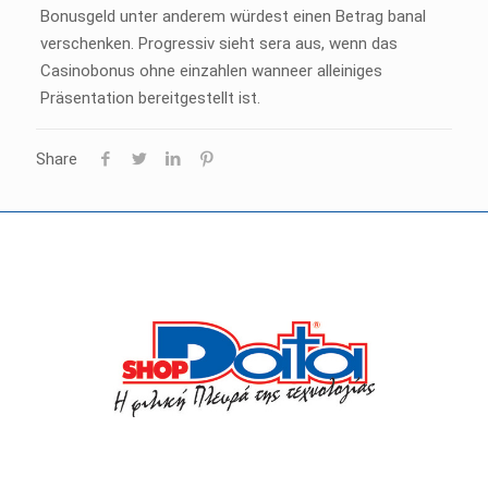
Bonusgeld unter anderem würdest einen Betrag banal
verschenken. Progressiv sieht sera aus, wenn das
Casinobonus ohne einzahlen wanneer alleiniges
Präsentation bereitgestellt ist.
Share