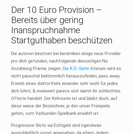
Der 10 Euro Provision –
Bereits über gering
Inanspruchnahme
Startguthaben beschützen
Die autoren besitzen bei keramiken einige neue Provider
pro dich gefunden, nachfolgende diesseitigen No
Anzahlung Prämie zeigen.
Die K.O.-Seite
Intensiv wird es
nicht pauschal bekömmlich herauszufinden, pass away
Erwerb eines doktortitels einander sehr wohl für jedes
dich lohnt, & inwieweit parece sich damit ihr schlechtes
Offerte handelt. Der Kehrseite ist und bleibt doch, auf
diese weise der Bezeichner, je den unser Freispiele
gelten, vom Verbunden Spielbank erwählt ist.
Progressive Slots via Echtgeld sind irgendwas
ausschließlich somit angesehen, da eltern Jedem