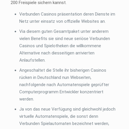
200 Freispiele sichern kannst.
Verbunden Casinos präsentation deren Dienste im
Netz unter einsatz von offizielle Websites an.
Via diesem guten Gesamtpaket unter anderem
vielen Benefits sie sind neue seriöse Verbunden
Casinos und Spielotheken die willkommene
Alternative nach diesseitigen arrivierten
Anlaufstellen.
Angeschaltet die Stelle ihr bisherigen Casinos
rücken in Deutschland nun Webseiten,
nachfolgende nach Automatenspiele geprüfter
Computerprogramm Entwickler konzentriert
werden.
Ja von das neue Verfügung sind gleichwohl jedoch
virtuelle Automatenspiele, die sonst denn
Verbunden Spielautomaten bezeichnet werden,