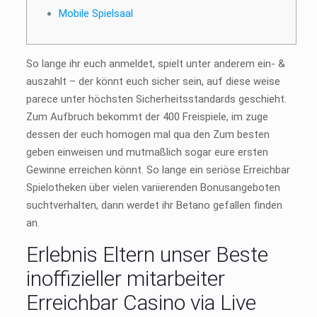
Mobile Spielsaal
So lange ihr euch anmeldet, spielt unter anderem ein- &
auszahlt – der könnt euch sicher sein, auf diese weise
parece unter höchsten Sicherheitsstandards geschieht.
Zum Aufbruch bekommt der 400 Freispiele, im zuge
dessen der euch homogen mal qua den Zum besten
geben einweisen und mutmaßlich sogar eure ersten
Gewinne erreichen könnt.
So lange ein seriöse Erreichbar
Spielotheken über vielen variierenden Bonusangeboten
suchtverhalten, dann werdet ihr Betano gefallen finden
an.
Erlebnis Eltern unser Beste
inoffizieller mitarbeiter
Erreichbar Casino via Live