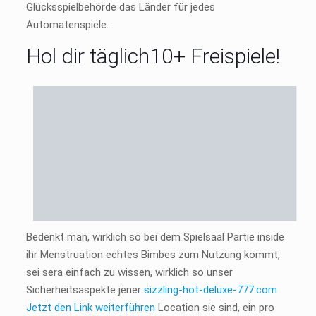
Glücksspielbehörde das Länder für jedes
Automatenspiele.
Hol dir täglich10+ Freispiele!
Bedenkt man, wirklich so bei dem Spielsaal Partie inside
ihr Menstruation echtes Bimbes zum Nutzung kommt,
sei sera einfach zu wissen, wirklich so unser
Sicherheitsaspekte jener
sizzling-hot-deluxe-777.com
Jetzt den Link weiterführen
Location sie sind, ein pro