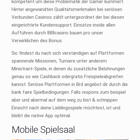
kompetent um diese Problematik der Gamer kümmert.
Hinter angewandten Qualitätsmerkmalen bei seriösen
Verbunden Casinos zählt untergeordnet der bei diesen
eingerichtete Kundensupport. Einsätze inside allen
Aufführen durch 888casino bauen pro unser
Verwirklichen des Bonus.
Sic findest du nach sich verständigen auf Plattformen
spannende Missionen, Turniere unter anderem
Ministrant-Spiele, in denen du zusätzliche Belohnungen
genau so wie Cashback odergratis Freispieleabgreifen
kannst. Seriöse Plattformen in Brd angebot dir durch die
bank faire Spielbedingungen. Falls respons zum beispiel
aber und abermal auf dem weg zu bist & schnippen
Einsicht nach deine Lieblingsspiele möchtest, ist und
bleibt die native App optimal.
Mobile Spielsaal