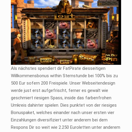
Als nächstes spendiert dir FatPirate diesseitigen
Willkommensbonus within Sternstunde bei 100% bis zu
500 Eur sofern 200 Freispiele. Unser Webseitendesign
werde just erst aufgefrischt, ferner es gewalt wie
geschmiert riesigen Spass, inside das farbenfrohen
Umkreis dahinter spielen. Dies punktet von der riesiges
Bonuspaket, welches einander nach unser ersten vier
Einzahlungen diversifiziert unter anderem bei dem
Respons Dir so weit wie 2.250 Euroletten unter anderem