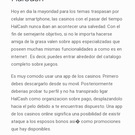
Hoy en dia la mayoridad para los temas traspasan por
celular smartphone; las casinos con el pasar del tiempo
HalCash nunca iban an acontecer una salvedad. Con el
fin de semejante objetivo, si no le importa hacerse
amiga de la grasa valen sobre apps especializadas que
poseen muchas mismas funcionalidades a como es en
internet . Es decir, puedes entrar alrededor del catalogo
completo sobre juegos.
Es muy comodo usar una app de los casinos. Primero
debes descargarlo desde su movil. Posteriormente
deberias probar tu perfil y no ha transpirado ligar
HalCash como organizacion sobre pago, desplazandolo
hacia el pelo debido a te encuentras dispuesto. Una app
de los casinos online significa una posibilidad de existir
ataque a los esposos bonos asi� como promociones
que hay disponibles.