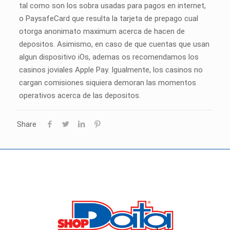
tal como son los sobra usadas para pagos en internet,
o PaysafeCard que resulta la tarjeta de prepago cual
otorga anonimato maximum acerca de hacen de
depositos. Asimismo, en caso de que cuentas que usan
algun dispositivo iOs, ademas os recomendamos los
casinos joviales Apple Pay. Igualmente, los casinos no
cargan comisiones siquiera demoran las momentos
operativos acerca de las depositos.
Share