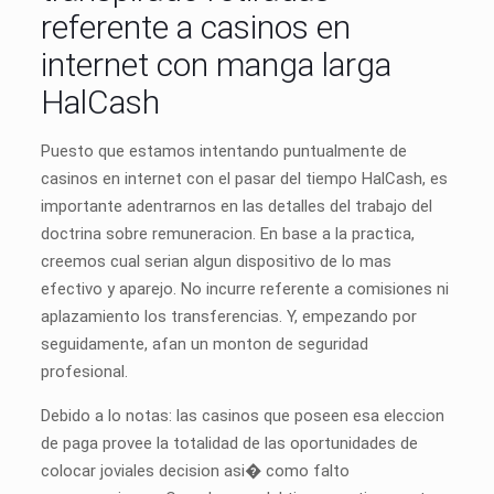
referente a casinos en
internet con manga larga
HalCash
Puesto que estamos intentando puntualmente de
casinos en internet con el pasar del tiempo HalCash, es
importante adentrarnos en las detalles del trabajo del
doctrina sobre remuneracion. En base a la practica,
creemos cual serian algun dispositivo de lo mas
efectivo y aparejo. No incurre referente a comisiones ni
aplazamiento los transferencias. Y, empezando por
seguidamente, afan un monton de seguridad
profesional.
Debido a lo notas: las casinos que poseen esa eleccion
de paga provee la totalidad de las oportunidades de
colocar joviales decision asi� como falto