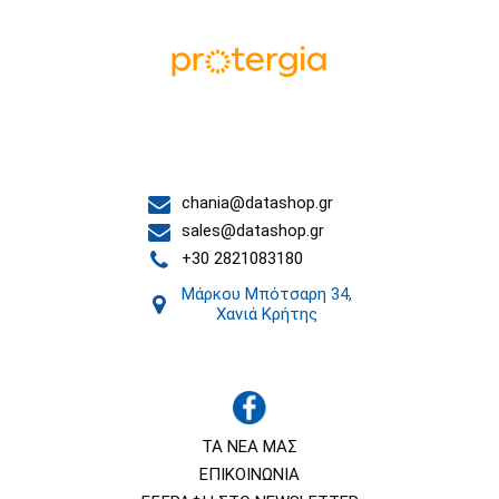
Οι συνεργάτες μας
Επικοινωνία
chania@datashop.gr
sales@datashop.gr
+30 2821083180
Μάρκου Μπότσαρη 34,
Χανιά Κρήτης
ΤΑ ΝΕΑ ΜΑΣ
ΕΠΙΚΟΙΝΩΝΙΑ