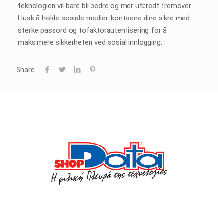
teknologien vil bare bli bedre og mer utbredt fremover.
Husk å holde sosiale medier-kontoene dine sikre med
sterke passord og tofaktorautentisering for å
maksimere sikkerheten ved sosial innlogging.
Share