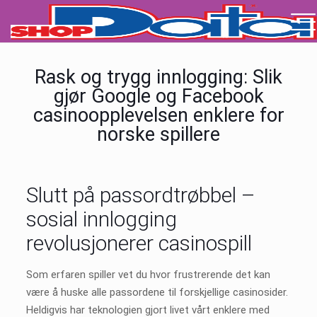
Rask og trygg innlogging: Slik
gjør Google og Facebook
casinoopplevelsen enklere for
norske spillere
Slutt på passordtrøbbel –
sosial innlogging
revolusjonerer casinospill
Som erfaren spiller vet du hvor frustrerende det kan
være å huske alle passordene til forskjellige casinosider.
Heldigvis har teknologien gjort livet vårt enklere med