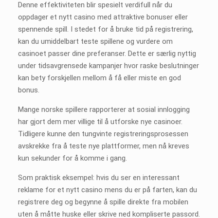
Denne effektiviteten blir spesielt verdifull når du
oppdager et nytt casino med attraktive bonuser eller
spennende spill. I stedet for å bruke tid på registrering,
kan du umiddelbart teste spillene og vurdere om
casinoet passer dine preferanser. Dette er særlig nyttig
under tidsavgrensede kampanjer hvor raske beslutninger
kan bety forskjellen mellom å få eller miste en god
bonus.
Mange norske spillere rapporterer at sosial innlogging
har gjort dem mer villige til å utforske nye casinoer.
Tidligere kunne den tungvinte registreringsprosessen
avskrekke fra å teste nye plattformer, men nå kreves
kun sekunder for å komme i gang.
Som praktisk eksempel: hvis du ser en interessant
reklame for et nytt casino mens du er på farten, kan du
registrere deg og begynne å spille direkte fra mobilen
uten å måtte huske eller skrive ned kompliserte passord.