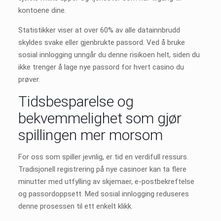
kontoene dine.
Statistikker viser at over 60% av alle datainnbrudd
skyldes svake eller gjenbrukte passord. Ved å bruke
sosial innlogging unngår du denne risikoen helt, siden du
ikke trenger å lage nye passord for hvert casino du
prøver.
Tidsbesparelse og
bekvemmelighet som gjør
spillingen mer morsom
For oss som spiller jevnlig, er tid en verdifull ressurs.
Tradisjonell registrering på nye casinoer kan ta flere
minutter med utfylling av skjemaer, e-postbekreftelse
og passordoppsett. Med sosial innlogging reduseres
denne prosessen til ett enkelt klikk.