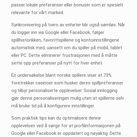
passer lokale preferanser eller bonuser som er spesielt
relevante for vårt marked.
Synkronisering på tvers av enheter blir også sømløs. Når
du logger inn via Google eller Facebook, følger
spillhistorikken, favorittspillene og kontoinnstillingene
automatisk med, uansett om du spiller på mobil, tablet
eller PC. Dette eliminerer frustrasjonen med å måtte
sette opp preferanser på nytt for hver enhet.
En undersøkelse blant norske spillere viser at 73%
foretrekker casinoer som husker deres spillpreferanser
og tilbyr personaliserte opplevelser. Sosial innlogging
gjør denne personaliseringen mulig uten at spillerne selv
må bruke tid på å konfigurere innstillinger.
Som praktisk tips kan du optimalisere denne
opplevelsen ved å sørge for at profilinformasjonen på
Google eller Facebook er oppdatert og nøyaktig. Dette