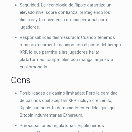
Seguridad: La tecnologia de Ripple garantiza un
elevado nivel sobre confianza, protegiendo los
dineros y tambien en la noticia personal para
jugadores.
Responsabilidad desmesurada: Cuando tenemos
mas profusamente casinos con el pasar del tiempo
XRP, lo que permite a las jugadores hallar
plataformas compatibles con manga larga esta
criptomoneda.
Cons
Posibilidades de casino limitadas: Pero la cantidad
de casinos cual aceptan XRP incluyo creciendo,
Ripple aun no esta demasiado extendida igual que
Bitcoin indumentarias Ethereum.
Preocupaciones regulatorias: Ripple hemos