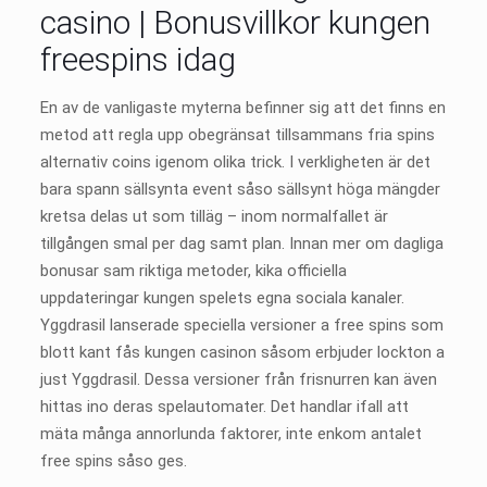
casino | Bonusvillkor kungen
freespins idag
En av de vanligaste myterna befinner sig att det finns en
metod att regla upp obegränsat tillsammans fria spins
alternativ coins igenom olika trick. I verkligheten är det
bara spann sällsynta event såso sällsynt höga mängder
kretsa delas ut som tilläg – inom normalfallet är
tillgången smal per dag samt plan. Innan mer om dagliga
bonusar sam riktiga metoder, kika officiella
uppdateringar kungen spelets egna sociala kanaler.
Yggdrasil lanserade speciella versioner a free spins som
blott kant fås kungen casinon såsom erbjuder lockton a
just Yggdrasil. Dessa versioner från frisnurren kan även
hittas ino deras spelautomater. Det handlar ifall att
mäta många annorlunda faktorer, inte enkom antalet
free spins såso ges.