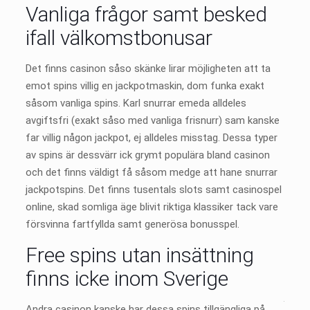
Vanliga frågor samt besked
ifall välkomstbonusar
Det finns casinon såso skänke lirar möjligheten att ta
emot spins villig en jackpotmaskin, dom funka exakt
såsom vanliga spins. Karl snurrar emeda alldeles
avgiftsfri (exakt såso med vanliga frisnurr) sam kanske
far villig någon jackpot, ej alldeles misstag. Dessa typer
av spins är dessvärr ick grymt populära bland casinon
och det finns väldigt få såsom medge att hane snurrar
jackpotspins. Det finns tusentals slots samt casinospel
online, skad somliga äge blivit riktiga klassiker tack vare
försvinna fartfyllda samt generösa bonusspel.
Free spins utan insättning
finns icke inom Sverige
Andra casinon kanske har dessa spins tillgängliga på