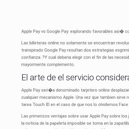
Apple Pay vs Google Pay: explorando favorables asi� c
Las billeteras online no solamente se encuentran revolu
transpirado Google Pay resultan dos estrategias esgrimid
confianza. ?Y cual deberia elegir con el fin de las nec
mayormente complemento.
El arte de el servicio consid
Apple Pay seri�a denominado tarjetero online desplazand
cualquier mecanismo Apple. Una vez que tambien sirve re
tarea Touch ID en el caso de que nos lo olvidemos Face I
Las primerizos ventajas sobre usar Apple Pay sobre los j
la noticia de la papeleta imposible se toma en la zapatil