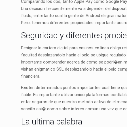
Comparando los dos, tanto Apple Pay como Google Pay p
Una decision frecuentemente va a depender del disposi
fluido, entretanto cual la gente de Android elegiran natu
Pero, tenemos diferentes propiedades importante acerca
Seguridad y diferentes propi
Designar la cartera digital para casinos en linea obliga 
facultad desplazandolo hacia el pelo se ubique regulado
importante comprender acerca de como se podri�an mov
visitan enigmatico SSL desplazandolo hacia el pelo cumpl
financiera.
Existen determinados puntos importantes cual tiene que
fiable. Es importante utilizar unico plataformas confiable
estar seguros de que nuestro metodo activo de el meca
sencillo asi� como sobre interes comun una vez que c
La ultima palabra