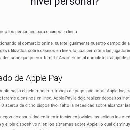
nivel personal?
omo los percances para casinos en linea
cionando el comercio online, suerte igualmente nuestro campo de ac
as utilizados sobre casinos en linea, lo cual permite a las jugador
esidades sobre juego en internet? Analicemos al completo trabajo d
erado de Apple Pay
olo hacia el pelo moderno trabajo de pago ipad sobre Apple Inc, cu
ferente a casinos en linea, Apple Pay le deja realizar depositos in
D acerca de dicho dispositivo, falto la necesidad sobre alcanzar las
uegos de casualidad en linea intervienen joviales las solidas las m
la y el pie dispositivo ni en los sistemas sobre Apple, lo cual dismin