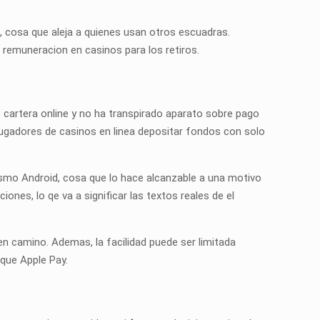
, cosa que aleja a quienes usan otros escuadras.
remuneracion en casinos para los retiros.
cartera online y no ha transpirado aparato sobre pago
jugadores de casinos en linea depositar fondos con solo
ismo Android, cosa que lo hace alcanzable a una motivo
nes, lo qe va a significar las textos reales de el
en camino. Ademas, la facilidad puede ser limitada
 que Apple Pay.