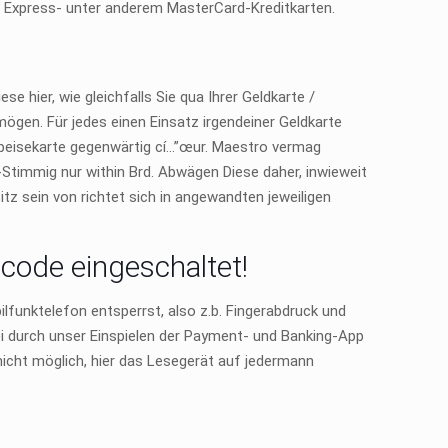
an Express- unter anderem MasterCard-Kreditkarten.
e hier, wie gleichfalls Sie qua Ihrer Geldkarte /
gen. Für jedes einen Einsatz irgendeiner Geldkarte
eisekarte gegenwärtig cí…”œur. Maestro vermag
-Stimmig nur within Brd. Abwägen Diese daher, inwieweit
tz sein von richtet sich in angewandten jeweiligen
scode eingeschaltet!
ilfunktelefon entsperrst, also z.b. Fingerabdruck und
sei durch unser Einspielen der Payment- und Banking-App
 nicht möglich, hier das Lesegerät auf jedermann