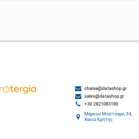
 συνεργάτες μας
Επικοινωνία
chania@datashop.gr
sales@datashop.gr
+30 2821083180
Μάρκου Μπότσαρη 34,
Χανιά Κρήτης