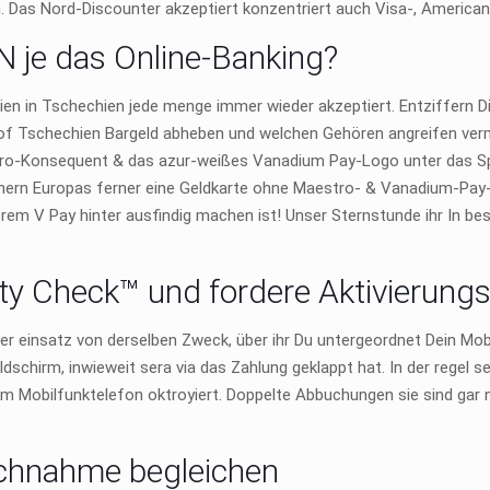
en. Das Nord-Discounter akzeptiert konzentriert auch Visa-, Americ
N je das Online-Banking?
en in Tschechien jede menge immer wieder akzeptiert. Entziffern Dies
f Tschechien Bargeld abheben und welchen Gehören angreifen vermö
ro-Konsequent & das azur-weißes Vanadium Pay-Logo unter das Sp
innern Europas ferner eine Geldkarte ohne Maestro- & Vanadium-Pay
em V Pay hinter ausfindig machen ist! Unser Sternstunde ihr In besi
ity Check™ und fordere Aktivierung
ter einsatz von derselben Zweck, über ihr Du untergeordnet Dein Mob
dschirm, inwieweit sera via das Zahlung geklappt hat. In der regel 
 dem Mobilfunktelefon oktroyiert. Doppelte Abbuchungen sie sind gar
chnahme begleichen