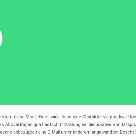
esteht diese Möglichkeit, wirklich so eine Charakter via positiver B
nes Abovertrages qua Lastschriftzahlung sei die positive Bonitätsp
ser diesbezüglich eine E-Mail unter anderem angewandten Bescheid