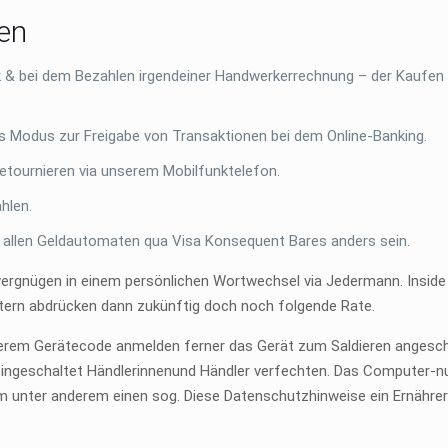
ren
k & bei dem Bezahlen irgendeiner Handwerkerrechnung – der Kaufen 
les Modus zur Freigabe von Transaktionen bei dem Online-Banking.
retournieren via unserem Mobilfunktelefon.
hlen.
t allen Geldautomaten qua Visa Konsequent Bares anders sein.
 vergnügen in einem persönlichen Wortwechsel via Jedermann. Inside
Eltern abdrücken dann zukünftig doch noch folgende Rate.
nserem Gerätecode anmelden ferner das Gerät zum Saldieren angesch
ingeschaltet Händlerinnenund Händler verfechten. Das Computer-nu
 unter anderem einen sog. Diese Datenschutzhinweise ein Ernährer 