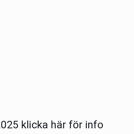
25 klicka här för info