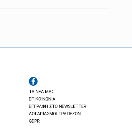
ΤΑ ΝΕΑ ΜΑΣ
ΕΠΙΚΟΙΝΩΝΙΑ
ΕΓΓΡΑΦΗ ΣΤΟ NEWSLETTER
ΛΟΓΑΡΙΑΣΜΟΙ ΤΡΑΠΕΖΩΝ
GDPR