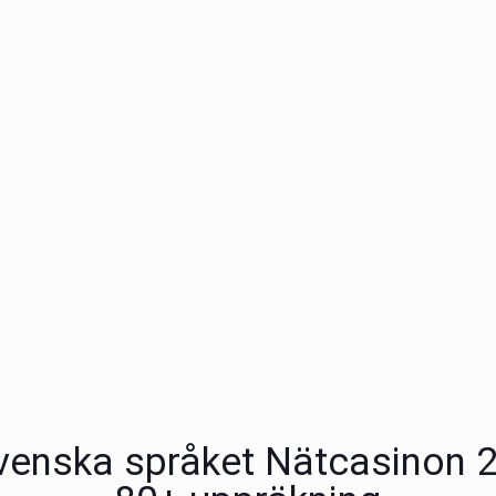
venska språket Nätcasinon 20