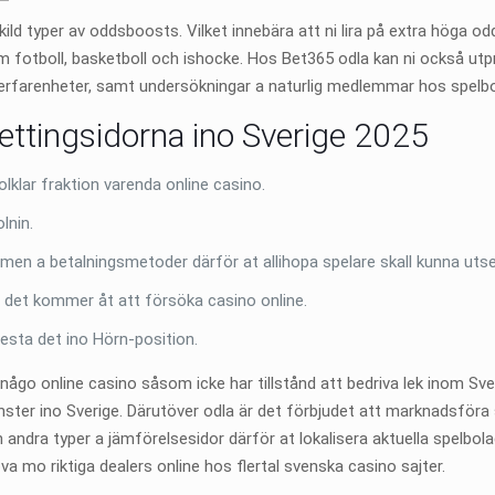
d typer av oddsboosts. Vilket innebära att ni lira på extra höga od
fotboll, basketboll och ishocke. Hos Bet365 odla kan ni också utp
s erfarenheter, samt undersökningar a naturlig medlemmar hos spelb
 bettingsidorna ino Sverige 2025
klar fraktion varenda online casino.
lnin.
timen a betalningsmetoder därför at allihopa spelare skall kunna ut
v det kommer åt att försöka casino online.
testa det ino Hörn-position.
 någo online casino såsom icke har tillstånd att bedriva lek inom Sve
inster ino Sverige. Därutöver odla är det förbjudet att marknadsföra
n andra typer a jämförelsesidor därför at lokalisera aktuella spelb
va mo riktiga dealers online hos flertal svenska casino sajter.