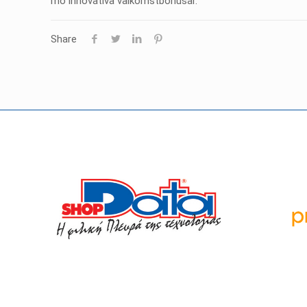
mo innovativa välkomstbonusar.
Share
Οι