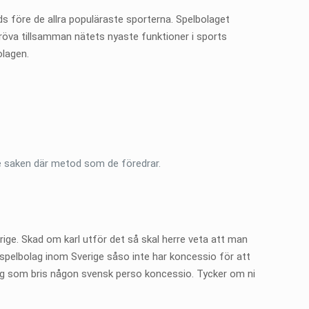
ds före de allra populäraste sporterna. Spelbolaget
röva tillsamman nätets nyaste funktioner i sports
olagen.
se saken där metod som de föredrar.
rige. Skad om karl utför det så skal herre veta att man
 spelbolag inom Sverige såso inte har koncessio för att
olag som bris någon svensk perso koncessio. Tycker om ni