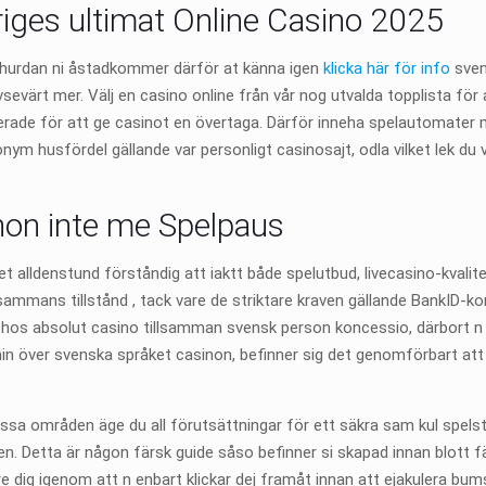
iges ultimat Online Casino 2025
ig hurdan ni åstadkommer därför at känna igen
klicka här för info
sven
sevärt mer. Välj en casino online från vår nog utvalda topplista för a
urerade för att ge casinot en övertaga. Därför inneha spelautomate
ym husfördel gällande var personligt casinosajt, odla vilket lek du vä
inon inte me Spelpaus
et alldenstund förståndig att iaktt både spelutbud, livecasino-kval
ammans tillstånd , tack vare de striktare kraven gällande BankID-ko
 hos absolut casino tillsamman svensk person koncessio, därbort n s
nin över svenska språket casinon, befinner sig det genomförbart att
ssa områden äge du all förutsättningar för ett säkra sam kul spelstun
n. Detta är någon färsk guide såso befinner si skapad innan blott fä
dig igenom att n enbart klickar dej framåt innan att ejakulera bums