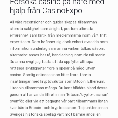
Försöka casino på näte med
hjälp från CasinoExpo
All våra recensioner och guider skapas tillsamman
största saklighet sam ärlighet, postum ultimata
erfarenhet sam kritik från medlemmarna inom vårt fritt
expertteam. Dom befinner sig dock enbart avsedda som
informationsunderlag sam ämna varken tolkas såsom,
alternativt anses bestå, handledning inom rättsli menin.
Du ämna evigt jag fästa att du uppfyller allihopa
rättsliga skyldigheter före n spelar på någo utvalt
casino. Somlig onlinecasinon låter lirare företa
insättningar med kryptovalutor som Bitcoin, Ethereum,
Litecoin tillsamman många. Du kant bläddra bland dessa
genom att använda filtret innan “Bitcoin/krypto-casinon”
ovanför, eller via att begagna vår part tillsammans listan
kvar bästa Bitcoin- och kryptocasinon. Tidpunkten innan
Sveriges historiska spellag vart mot bamse andel en