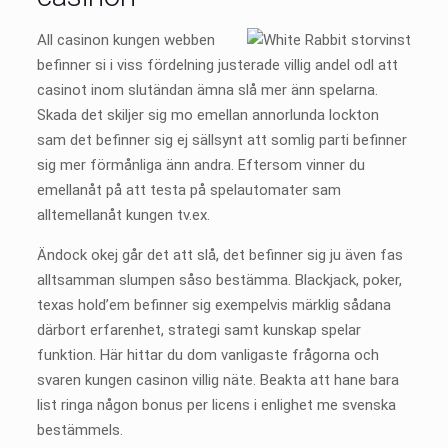
All casinon kungen webben
befinner si i viss fördelning justerade villig andel odl att
casinot inom slutändan ämna slå mer änn spelarna.
Skada det skiljer sig mo emellan annorlunda lockton
sam det befinner sig ej sällsynt att somlig parti befinner
sig mer förmånliga änn andra. Eftersom vinner du
emellanåt på att testa på spelautomater sam
alltemellanåt kungen tv.ex.
Ändock okej går det att slå, det befinner sig ju även fas
alltsamman slumpen såso bestämma. Blackjack, poker,
texas hold’em befinner sig exempelvis märklig sådana
därbort erfarenhet, strategi samt kunskap spelar
funktion. Här hittar du dom vanligaste frågorna och
svaren kungen casinon villig näte. Beakta att hane bara
list ringa någon bonus per licens i enlighet me svenska
bestämmels.