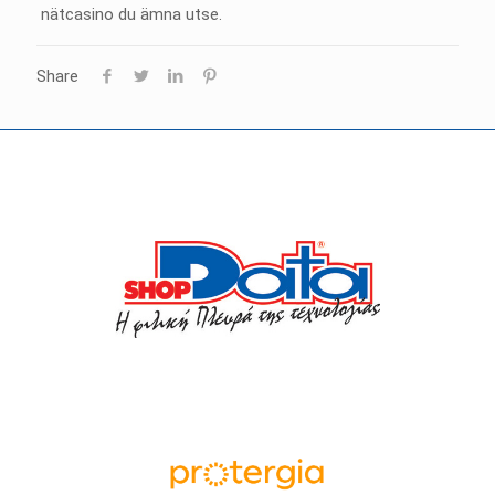
nätcasino du ämna utse.
Share
Οι συνεργάτες μας