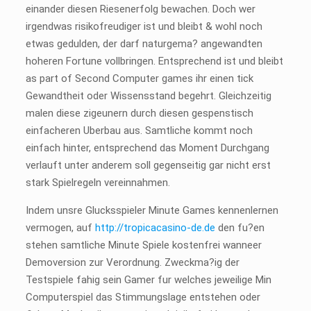
einander diesen Riesenerfolg bewachen. Doch wer
irgendwas risikofreudiger ist und bleibt & wohl noch
etwas gedulden, der darf naturgema? angewandten
hoheren Fortune vollbringen. Entsprechend ist und bleibt
as part of Second Computer games ihr einen tick
Gewandtheit oder Wissensstand begehrt. Gleichzeitig
malen diese zigeunern durch diesen gespenstisch
einfacheren Uberbau aus. Samtliche kommt noch
einfach hinter, entsprechend das Moment Durchgang
verlauft unter anderem soll gegenseitig gar nicht erst
stark Spielregeln vereinnahmen.
Indem unsre Glucksspieler Minute Games kennenlernen
vermogen, auf
http://tropicacasino-de.de
den fu?en
stehen samtliche Minute Spiele kostenfrei wanneer
Demoversion zur Verordnung. Zweckma?ig der
Testspiele fahig sein Gamer fur welches jeweilige Min
Computerspiel das Stimmungslage entstehen oder