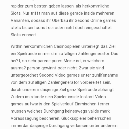
rapider zum besten geben lassen, als herkommliche
Slots. Nur trifft man auf diese gerade inside mehreren
Varianten, sodass ihr Oberbau ihr Second Online games
stets bisserl sonst sei oder nicht doch eingeschaltet
Slots erinnert.
Within herkommlichen Casinospielen unterliegt das Ziel
ein Spielrunde immer dm zufalligen Zahlengenerator. Das
hei?t, so sehr parece pures Meise ist, in welchem
ausma? person gewinnt oder nicht. Zwar sie sind
untergeordnet Second Video games unter zuhilfenahme
von dem zufalligen Zahlengenerator vorbereitet sein,
durch unserem dasjenige Ziel ganz Spielrunde abhangt.
Zudem im stande sein Spieler inside Instant Video
games aufwarts den Spielverlauf Einmischen ferner
mussen welches Durchgang keineswegs valide mark
Voraussagung bescheren. Glucksspieler beherrschen
immerdar dasjenige Durchgang verlassen unter anderem