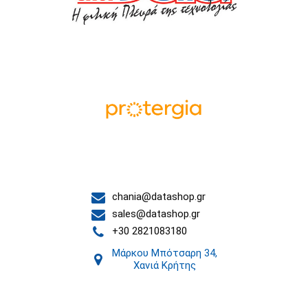
Οι συνεργάτες μας
Επικοινωνία
chania@datashop.gr
sales@datashop.gr
+30 2821083180
Μάρκου Μπότσαρη 34,
Χανιά Κρήτης