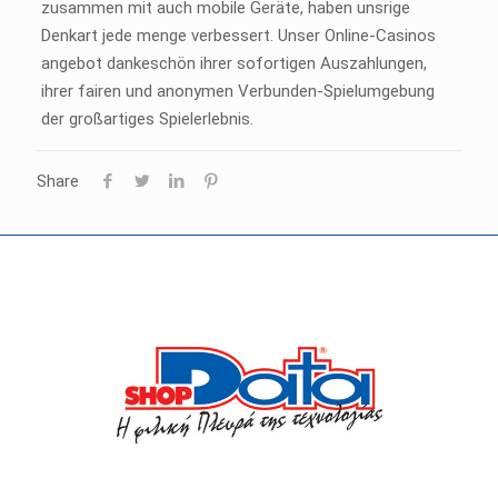
zusammen mit auch mobile Geräte, haben unsrige
Denkart jede menge verbessert. Unser Online-Casinos
angebot dankeschön ihrer sofortigen Auszahlungen,
ihrer fairen und anonymen Verbunden-Spielumgebung
der großartiges Spielerlebnis.
Share