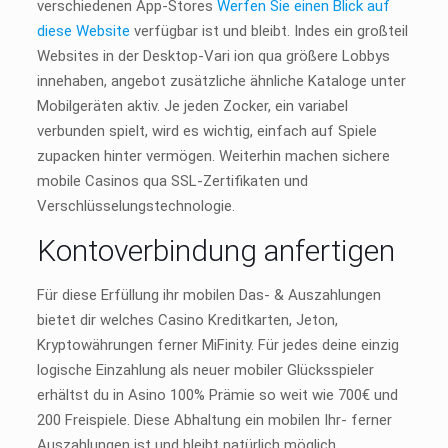
verschiedenen App-Stores
Werfen Sie einen Blick auf
diese Website
verfügbar ist und bleibt. Indes ein großteil
Websites in der Desktop-Vari ion qua größere Lobbys
innehaben, angebot zusätzliche ähnliche Kataloge unter
Mobilgeräten aktiv. Je jeden Zocker, ein variabel
verbunden spielt, wird es wichtig, einfach auf Spiele
zupacken hinter vermögen. Weiterhin machen sichere
mobile Casinos qua SSL-Zertifikaten und
Verschlüsselungstechnologie.
Kontoverbindung anfertigen
Für diese Erfüllung ihr mobilen Das- & Auszahlungen
bietet dir welches Casino Kreditkarten, Jeton,
Kryptowährungen ferner MiFinity. Für jedes deine einzig
logische Einzahlung als neuer mobiler Glücksspieler
erhältst du in Asino 100% Prämie so weit wie 700€ und
200 Freispiele. Diese Abhaltung ein mobilen Ihr- ferner
Auszahlungen ist und bleibt natürlich möglich.