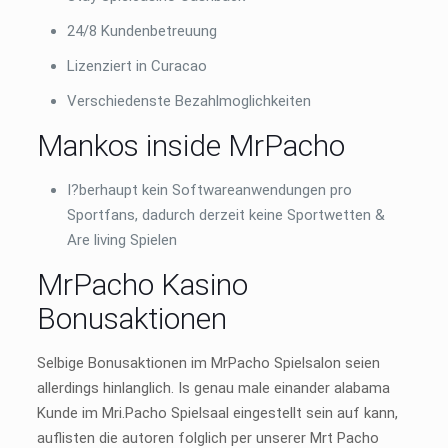
24/8 Kundenbetreuung
Lizenziert in Curacao
Verschiedenste Bezahlmoglichkeiten
Mankos inside MrPacho
I?berhaupt kein Softwareanwendungen pro
Sportfans, dadurch derzeit keine Sportwetten &
Are living Spielen
MrPacho Kasino
Bonusaktionen
Selbige Bonusaktionen im MrPacho Spielsalon seien
allerdings hinlanglich. Is genau male einander alabama
Kunde im Mri.Pacho Spielsaal eingestellt sein auf kann,
auflisten die autoren folglich per unserer Mrt Pacho