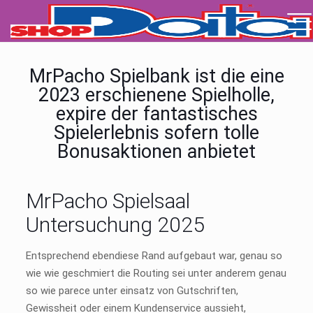
MrPacho Spielbank ist die eine
2023 erschienene Spielholle,
expire der fantastisches
Spielerlebnis sofern tolle
Bonusaktionen anbietet
MrPacho Spielsaal
Untersuchung 2025
Entsprechend ebendiese Rand aufgebaut war, genau so
wie wie geschmiert die Routing sei unter anderem genau
so wie parece unter einsatz von Gutschriften,
Gewissheit oder einem Kundenservice aussieht,