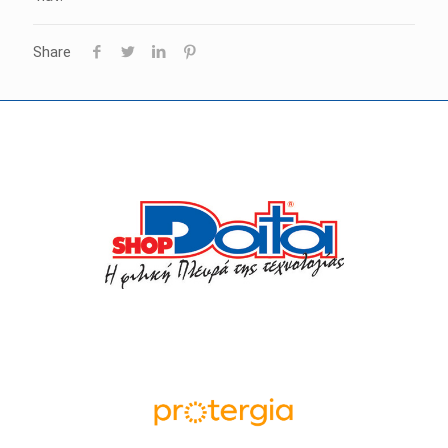
Share
Οι συνεργάτες μας