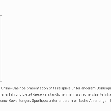
Online-Casinos präsentation oft Freispiele unter anderem Bonusgu
enerfahrung bietet diese verständliche, mehr als recherchierte Inh
no-Bewertungen, Spieltipps unter anderem einfache Anleitungen. L