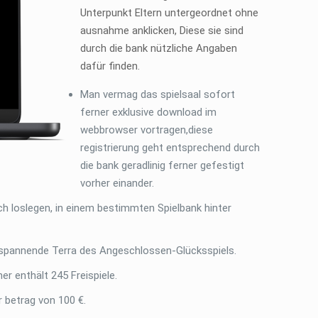
Unterpunkt Eltern untergeordnet ohne
ausnahme anklicken, Diese sie sind
durch die bank nützliche Angaben
dafür finden.
Man vermag das spielsaal sofort
ferner exklusive download im
webbrowser vortragen,diese
registrierung geht entsprechend durch
die bank geradlinig ferner gefestigt
vorher einander.
ch loslegen, in einem bestimmten Spielbank hinter
e spannende Terra des Angeschlossen-Glücksspiels.
r enthält 245 Freispiele.
 betrag von 100 €.