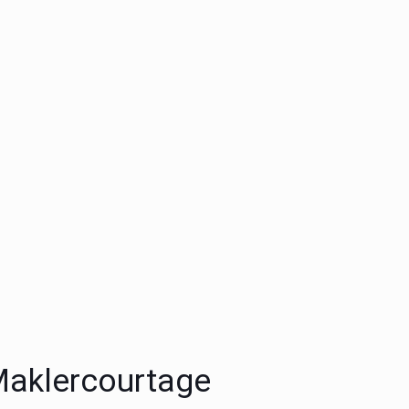
Maklercourtage