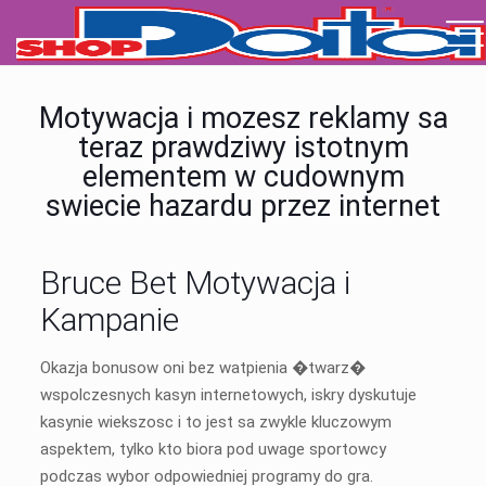
Motywacja i mozesz reklamy sa
teraz prawdziwy istotnym
elementem w cudownym
swiecie hazardu przez internet
Bruce Bet Motywacja i
Kampanie
Okazja bonusow oni bez watpienia �twarz�
wspolczesnych kasyn internetowych, iskry dyskutuje
kasynie wiekszosc i to jest sa zwykle kluczowym
aspektem, tylko kto biora pod uwage sportowcy
podczas wybor odpowiedniej programy do gra.