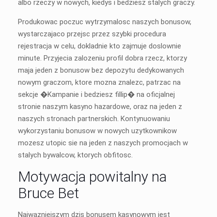
albo rzeczy w nowych, kiedys i bedziesz stalych graczy.
Produkowac poczuc wytrzymalosc naszych bonusow,
wystarczajaco przejsc przez szybki procedura
rejestracja w celu, dokladnie kto zajmuje doslownie
minute. Przyjecia zalozeniu profil dobra rzecz, ktorzy
maja jeden z bonusow bez depozytu dedykowanych
nowym graczom, ktore mozna znalezc, patrzac na
sekcje �Kampanie i bedziesz fillip� na oficjalnej
stronie naszym kasyno hazardowe, oraz na jeden z
naszych stronach partnerskich. Kontynuowaniu
wykorzystaniu bonusow w nowych uzytkownikow
mozesz utopic sie na jeden z naszych promocjach w
stalych bywalcow, ktorych obfitosc.
Motywacja powitalny na
Bruce Bet
Najwazniejszym dzis bonusem kasynowym jest