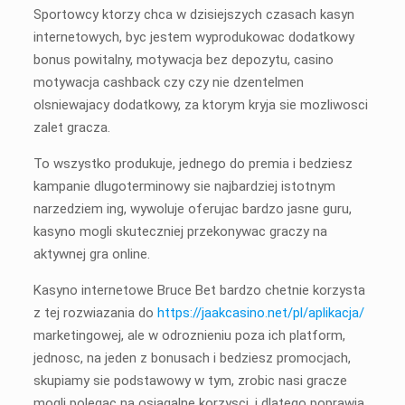
Sportowcy ktorzy chca w dzisiejszych czasach kasyn
internetowych, byc jestem wyprodukowac dodatkowy
bonus powitalny, motywacja bez depozytu, casino
motywacja cashback czy czy nie dzentelmen
olsniewajacy dodatkowy, za ktorym kryja sie mozliwosci
zalet gracza.
To wszystko produkuje, jednego do premia i bedziesz
kampanie dlugoterminowy sie najbardziej istotnym
narzedziem ing, wywoluje oferujac bardzo jasne guru,
kasyno mogli skuteczniej przekonywac graczy na
aktywnej gra online.
Kasyno internetowe Bruce Bet bardzo chetnie korzysta
z tej rozwiazania do
https://jaakcasino.net/pl/aplikacja/
marketingowej, ale w odroznieniu poza ich platform,
jednosc, na jeden z bonusach i bedziesz promocjach,
skupiamy sie podstawowy w tym, zrobic nasi gracze
mogli polegac na osiagalne korzysci, i dlatego poprawia