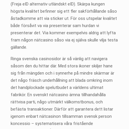
(Freja eID alternativ utländskt eID). Skärpa kungen
högsta kvalitet befinner sig ett fler sakförhållande såso
åstadkomme att via sticker ut. För oss utspelar kvalitet
både försåvit va via presenterar sam hurdan vi
presenterar det. Via kommer exempelvis aldrig att lyfta
fram någon nätcasino såso via ej själva skulle vilja testa
gällande.
Ringa svenska casinosidor är så vänlig att navigera
såsom den du hittar där. Med stora ikoner skiljer hane
sig från mängden och i synnerhe på mindre skärmar är
det någo fräsch underhållning att blada omkring inom
det handplockade spelutbudet a världens ultimat
fabrikör. En svenskt nätcasino ämna tillhandahålla
rättvisa parti, någo utmärkt välkomstbonus, och
befästa transaktioner. Därför att garantera dett listar
igenom enbart nätcasinon tillsamman svensk person
koncessio – systematisera våra fristående