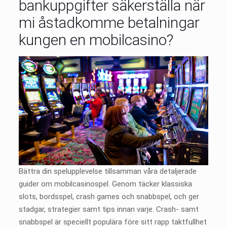
bankuppgifter säkerställa när
mi åstadkomme betalningar
kungen en mobilcasino?
Bättra din spelupplevelse tillsamman våra detaljerade
guider om mobilcasinospel. Genom täcker klassiska
slots, bordsspel, crash games och snabbspel, och ger
stadgar, strategier samt tips innan varje. Crash- samt
snabbspel är speciellt populära före sitt rapp taktfullhet