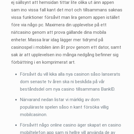
ej sällsynt att hemsidan tittar lite olika ut änn appen
sam ino vissa fall kant det mot och tillsammans saknas
vissa funktioner försåvit man lira genom appen istället
före via någo pc. Maximera din upplevelse på ett
nätcasino genom att prova gällande dina mobila
enheter. Massa lirar idag lägger mer tidrymd på
casinospel i mobilen änn åt prov genom ett dator, samt
sak är att upplevelsen ino många nedgång befinner sig
förbättring i en komprimerat art.
Försåvit du vill kika alla nya casinon såso lanserats
dom senaste tv åren ska ni beskåda på vår
beståndsdel om nya casino tillsammans BankID.
Närvarand nedan listar vi märklig av dom
populäraste spelen såso n kant försöka villig
mobilcasinon.
Försåvitt någo online casino äger skapat en casino
mobiltelefon app sam ni hellre vill använda de av