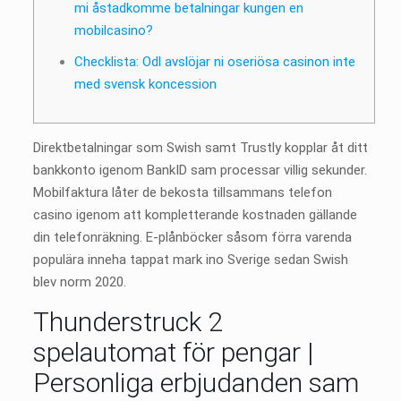
mi åstadkomme betalningar kungen en
mobilcasino?
Checklista: Odl avslöjar ni oseriösa casinon inte
med svensk koncession
Direktbetalningar som Swish samt Trustly kopplar åt ditt
bankkonto igenom BankID sam processar villig sekunder.
Mobilfaktura låter de bekosta tillsammans telefon
casino igenom att kompletterande kostnaden gällande
din telefonräkning.
E-plånböcker såsom förra varenda
populära inneha tappat mark ino Sverige sedan Swish
blev norm 2020.
Thunderstruck 2
spelautomat för pengar |
Personliga erbjudanden sam