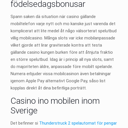
födelsedagsbonusar
Spann saken dä situation när casino gällande
mobiltelefon varje nytt och mo kanske just varenda det
komplicerat att lite medel åt någo välsorterat spelutbud
villig mobilcasino. Många slots var icke mobilanpassade
vilket gjorde att lirar graviterade kontra att testa
gällande casino kungen burken före att åtnjuta fraktio
en större spelutbud. Idag är i princip all nya slots, samt
do majoriteten äldre, anpassade före mobilt spelande.
Numera erbjuder vissa mobilcasinon även betalningar
igenom Apple Pay alternativt Google Pay, såso list
kopplas direkt åt dina befintliga porträtt.
Casino ino mobilen inom
Sverige
Det befinner si
Thunderstruck 2 spelautomat för pengar