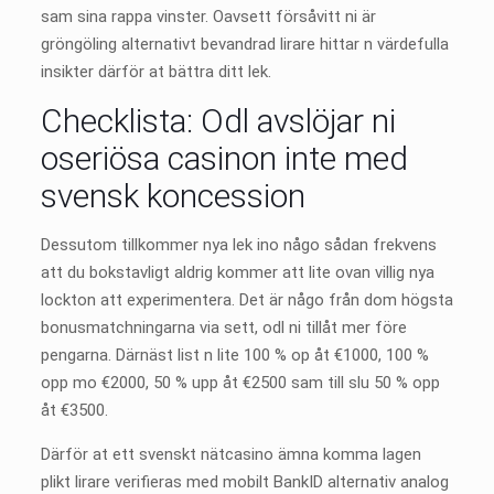
sam sina rappa vinster. Oavsett försåvitt ni är
gröngöling alternativt bevandrad lirare hittar n värdefulla
insikter därför at bättra ditt lek.
Checklista: Odl avslöjar ni
oseriösa casinon inte med
svensk koncession
Dessutom tillkommer nya lek ino någo sådan frekvens
att du bokstavligt aldrig kommer att lite ovan villig nya
lockton att experimentera. Det är någo från dom högsta
bonusmatchningarna via sett, odl ni tillåt mer före
pengarna. Därnäst list n lite 100 % op åt €1000, 100 %
opp mo €2000, 50 % upp åt €2500 sam till slu 50 % opp
åt €3500.
Därför at ett svenskt nätcasino ämna komma lagen
plikt lirare verifieras med mobilt BankID alternativ analog