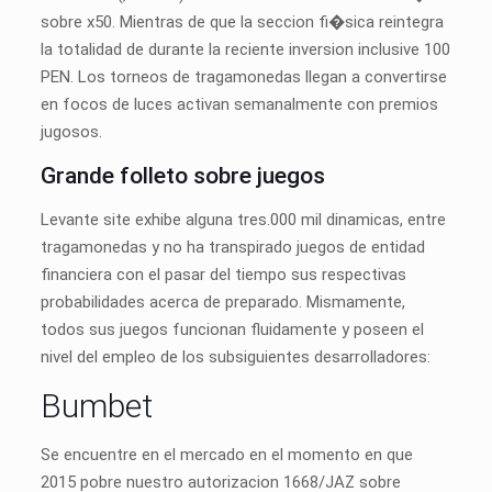
sobre x50. Mientras de que la seccion fi�sica reintegra
la totalidad de durante la reciente inversion inclusive 100
PEN. Los torneos de tragamonedas llegan a convertirse
en focos de luces activan semanalmente con premios
jugosos.
Grande folleto sobre juegos
Levante site exhibe alguna tres.000 mil dinamicas, entre
tragamonedas y no ha transpirado juegos de entidad
financiera con el pasar del tiempo sus respectivas
probabilidades acerca de preparado. Mismamente,
todos sus juegos funcionan fluidamente y poseen el
nivel del empleo de los subsiguientes desarrolladores:
Bumbet
Se encuentre en el mercado en el momento en que
2015 pobre nuestro autorizacion 1668/JAZ sobre