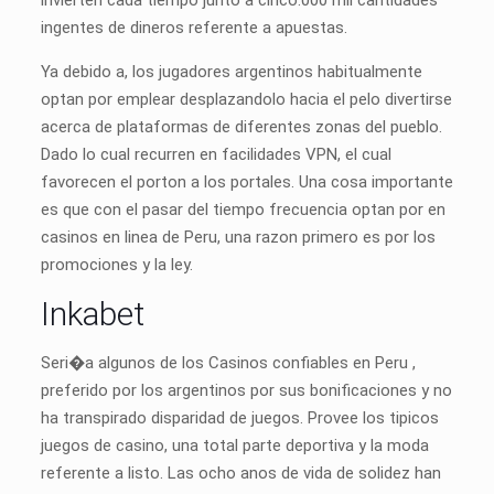
invierten cada tiempo junto a cinco.000 mil cantidades
ingentes de dineros referente a apuestas.
Ya debido a, los jugadores argentinos habitualmente
optan por emplear desplazandolo hacia el pelo divertirse
acerca de plataformas de diferentes zonas del pueblo.
Dado lo cual recurren en facilidades VPN, el cual
favorecen el porton a los portales. Una cosa importante
es que con el pasar del tiempo frecuencia optan por en
casinos en linea de Peru, una razon primero es por los
promociones y la ley.
Inkabet
Seri�a algunos de los Casinos confiables en Peru ,
preferido por los argentinos por sus bonificaciones y no
ha transpirado disparidad de juegos. Provee los tipicos
juegos de casino, una total parte deportiva y la moda
referente a listo. Las ocho anos de vida de solidez han