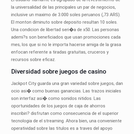
la universalidad de las principales un par de negocios,
inclusive un maximo de 3.000 soles peruanos (,73 ARS).
El monton diminuto sobre deposito resultan 10 soles.
Una condicion de libertad seri�a de x50. Las personas
ademi?s son beneficiados que usan promociones cada
mes, los que si no le importa hacerse amiga de la grasa
enfocan referente a tiradas gratuitas, cruceros y
recursos sobre eficaz.
Diversidad sobre juegos de casino
Jackpot City guarda una gran variedad sobre juegos, dan
ocio asi� como buenas ganancias. Las trazos iniciales
son interfaz asi� como sonidos nitidos. Las
oportunidades de los juegos de caja de ahorros
inscribiri? disfrutan como consecuencia de el superior
tecnologia de el streaming. Ahora bien, una conveniente
operatividad sobre las titulos es a traves del apoyo