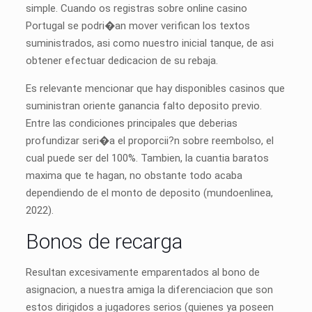
simple. Cuando os registras sobre online casino
Portugal se podri�an mover verifican los textos
suministrados, asi como nuestro inicial tanque, de asi
obtener efectuar dedicacion de su rebaja.
Es relevante mencionar que hay disponibles casinos que
suministran oriente ganancia falto deposito previo.
Entre las condiciones principales que deberias
profundizar seri�a el proporcii?n sobre reembolso, el
cual puede ser del 100%. Tambien, la cuantia baratos
maxima que te hagan, no obstante todo acaba
dependiendo de el monto de deposito (mundoenlinea,
2022).
Bonos de recarga
Resultan excesivamente emparentados al bono de
asignacion, a nuestra amiga la diferenciacion que son
estos dirigidos a jugadores serios (quienes ya poseen