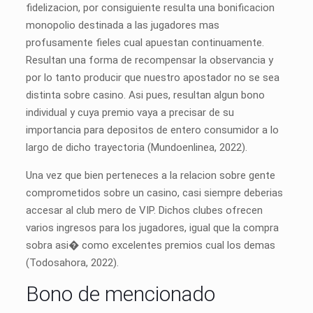
fidelizacion, por consiguiente resulta una bonificacion
monopolio destinada a las jugadores mas
profusamente fieles cual apuestan continuamente.
Resultan una forma de recompensar la observancia y
por lo tanto producir que nuestro apostador no se sea
distinta sobre casino. Asi pues, resultan algun bono
individual y cuya premio vaya a precisar de su
importancia para depositos de entero consumidor a lo
largo de dicho trayectoria (Mundoenlinea, 2022).
Una vez que bien perteneces a la relacion sobre gente
comprometidos sobre un casino, casi siempre deberias
accesar al club mero de VIP. Dichos clubes ofrecen
varios ingresos para los jugadores, igual que la compra
sobra asi� como excelentes premios cual los demas
(Todosahora, 2022).
Bono de mencionado