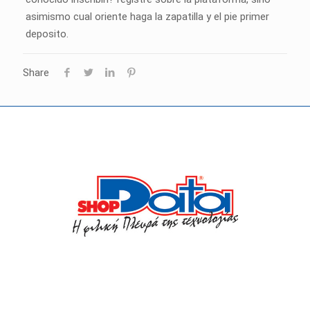
asimismo cual oriente haga la zapatilla y el pie primer
deposito.
Share
Οι συνεργάτες μας