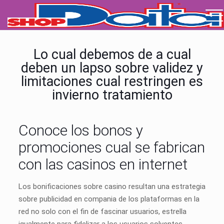
Lo cual debemos de a cual
deben un lapso sobre validez y
limitaciones cual restringen es
invierno tratamiento
Conoce los bonos y
promociones cual se fabrican
con las casinos en internet
Los bonificaciones sobre casino resultan una estrategia
sobre publicidad en compania de los plataformas en la
red no solo con el fin de fascinar usuarios, estrella