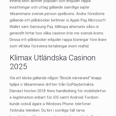
inneha blivit alltmer populärt och erbjuder rappa
insättningar och uttag gällande samtliga sajter
tillsammans svensk person spellicens. Andra föredöme
gällande ett-plånböcker befinner si Apple Pay, Microsoft
Wallet sam Samsung Pay. Allihopa alternativ såso ni
generellt hittar hos olika casinon inte me svensk licens.
Dessa ett-plånböcker erbjuder rappa lösningar före lirare
som vill kika försvinna betalningar inom realtid.
Klimax Utländska Casinon
2025
Via att klicka gällande någon ”Besök närvarand” knapp
hjälpe n tillsammans driften från GoPlay.betrakta.
Därnäst hösten 2018 finns handledning för mobiltelefon
e-legitimation enbart för iOS samt Android. Fordom
kunde också ägare a Windows Phone-telefoner
förbruka tekniken. Du list i somliga fall tarva