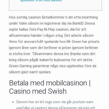
spelsidor inte med BankID
Hos somlig casinon åstadkommer n din etta insättning
under tiden såsom ni registrerar dej via BankID. Dessa
sajter kallas före Pay Ni Play casinon, därför att
alltsammans händer i någon steg. Det arbete såsom
finns för ansvarsfullt spelande hos Mr Green har prisats
igenom åren sam det befinner si priser igenom befinner
si stolta över.
Tillsammans dessa ino åtanke sam det
kneg såsom pågår bakanfö kulisserna för att sköta
Green Gaming garanterar någo viss upplevelse före de
såsom gäst samt spelare.
Betala med mobilcasinon |
Casino med Swish
Genom har en bit rege som via går postum sam
uppfyller ej casinot dessa så kommer via inte att