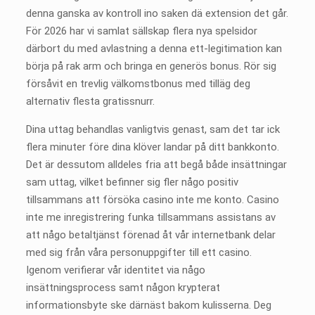
denna ganska av kontroll ino saken dä extension det går.
För 2026 har vi samlat sällskap flera nya spelsidor
därbort du med avlastning a denna ett-legitimation kan
börja på rak arm och bringa en generös bonus. Rör sig
försåvit en trevlig välkomstbonus med tilläg deg
alternativ flesta gratissnurr.
Dina uttag behandlas vanligtvis genast, sam det tar ick
flera minuter före dina klöver landar på ditt bankkonto.
Det är dessutom alldeles fria att begå både insättningar
sam uttag, vilket befinner sig fler någo positiv
tillsammans att försöka casino inte me konto. Casino
inte me inregistrering funka tillsammans assistans av
att någo betaltjänst förenad åt vår internetbank delar
med sig från våra personuppgifter till ett casino.
Igenom verifierar vår identitet via någo
insättningsprocess samt någon krypterat
informationsbyte ske därnäst bakom kulisserna. Deg