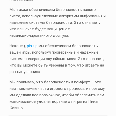
Мы также обеспечиваем безопасность вашего
счета, используя сложные алгоритмы шифрования и
надежные системы безопасности. Это означает,
что ваш счет будет защищен от
несанкционированного доступа.
Наконец,
pin-up
мы обеспечиваем безопасность
вашей игры, используя проверенные и надежные
системы генерации случайных чисел. Это означает,
что вы можете быть уверены в том, что играете на
равных условиях.
Мы понимаем, что безопасность и комфорт – это
неотъемлемые части игрового процесса, и поэтому
мы сделали все возможное, чтобы обеспечить вам
максимальное удовлетворение от игры на Пинап
Казино.