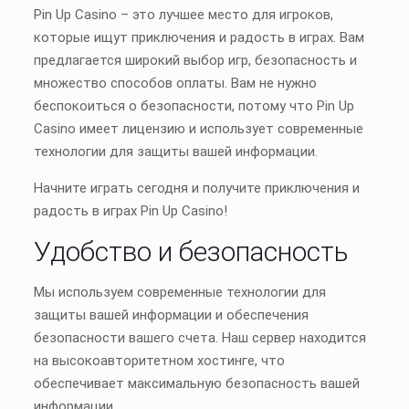
Pin Up Casino – это лучшее место для игроков,
которые ищут приключения и радость в играх. Вам
предлагается широкий выбор игр, безопасность и
множество способов оплаты. Вам не нужно
беспокоиться о безопасности, потому что Pin Up
Casino имеет лицензию и использует современные
технологии для защиты вашей информации.
Начните играть сегодня и получите приключения и
радость в играх Pin Up Casino!
Удобство и безопасность
Мы используем современные технологии для
защиты вашей информации и обеспечения
безопасности вашего счета. Наш сервер находится
на высокоавторитетном хостинге, что
обеспечивает максимальную безопасность вашей
информации.