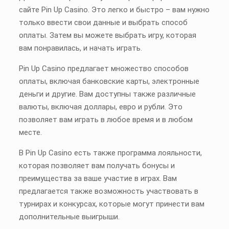
сайте Pin Up Casino. Это легко и быстро – вам нужно
только ввести свои данные и выбрать способ
оплаты. Затем вы можете выбрать игру, которая
вам понравилась, и начать играть.
Pin Up Casino предлагает множество способов
оплаты, включая банковские карты, электронные
деньги и другие. Вам доступны также различные
валюты, включая доллары, евро и рубли. Это
позволяет вам играть в любое время и в любом
месте.
В Pin Up Casino есть также программа лояльности,
которая позволяет вам получать бонусы и
преимущества за ваше участие в играх. Вам
предлагается также возможность участвовать в
турнирах и конкурсах, которые могут принести вам
дополнительные выигрыши.