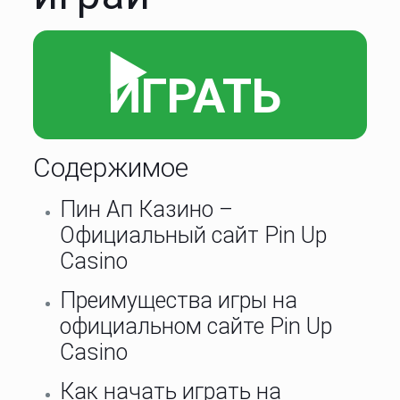
▶️
ИГРАТЬ
Содержимое
Пин Ап Казино –
Официальный сайт Pin Up
Casino
Преимущества игры на
официальном сайте Pin Up
Casino
Как начать играть на